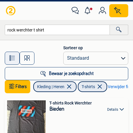
T-shirts
Sorteer op
Alle afstanden…
Bewaar je zoekopdracht
Filters
Kleding | Heren
T-shirts
Verwijder filte
T-shirts Rock Werchter
Bieden
Details