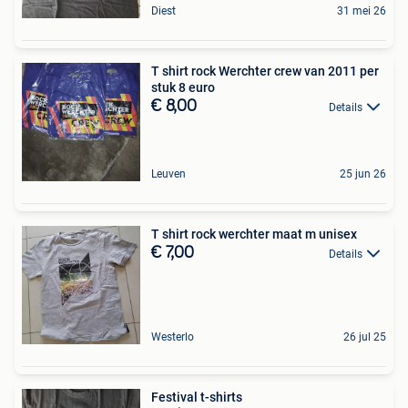
Diest
31 mei 26
T shirt rock Werchter crew van 2011 per
stuk 8 euro
€ 8,00
Details
Leuven
25 jun 26
T shirt rock werchter maat m unisex
€ 7,00
Details
Westerlo
26 jul 25
Festival t-shirts