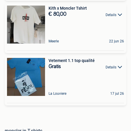
Kith x Moncler Tshirt
€ 80,00
Details
Meerle
22 jun 26
Vetement 1.1 top qualité
Gratis
Details
La Louviere
17 jul 26
moncler in T-shirts