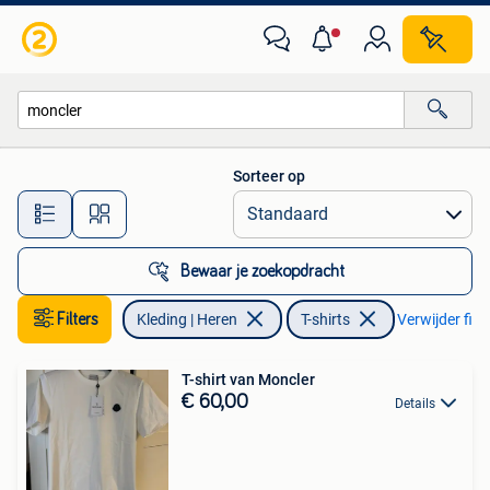
T-shirts
Sorteer op
Alle afstanden…
Bewaar je zoekopdracht
Filters
Kleding | Heren
T-shirts
Verwijder filte
T-shirt van Moncler
€ 60,00
Details