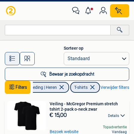
T-shirts
Sorteer op
Alle afstanden…
Bewaar je zoekopdracht
Filters
Kleding | Heren
T-shirts
Verwijder filters
Veiling - McGregor Premium stretch
tshirt 2-pack o-neck zwar
€ 15,00
Details
Topadvertentie
Bezoek website
Vandaag