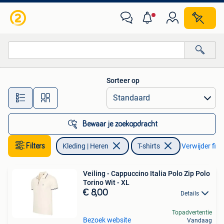
T-shirts
Sorteer op
Alle afstanden…
Bewaar je zoekopdracht
Filters
Kleding | Heren
T-shirts
Verwijder filte
Veiling - Cappuccino Italia Polo Zip Polo
Torino Wit - XL
€ 8,00
Details
Topadvertentie
Bezoek website
Vandaag