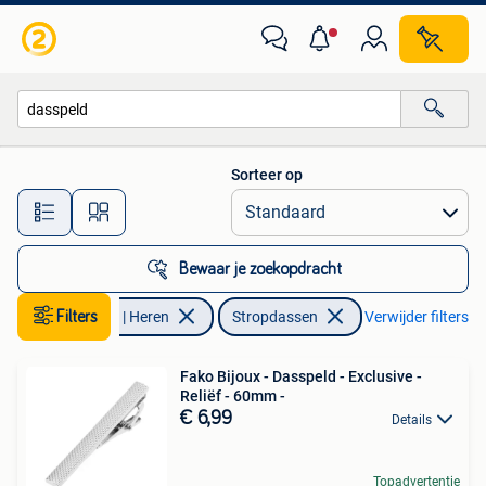
Stropdassen
Sorteer op
Alle afstanden…
Bewaar je zoekopdracht
Filters
Kleding | Heren
Stropdassen
Verwijder filters
Fako Bijoux - Dasspeld - Exclusive -
Reliëf - 60mm -
€ 6,99
Details
Topadvertentie