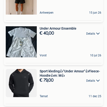
Antwerpen
15 jun 26
Under Armour Ensemble
€ 40,00
Details
Vorst
10 jul 26
Sport kleding👍"Under Amour"👍Fleece-
Hoodie👍m: M👍
€ 79,00
Details
Ternat
11 dec 25