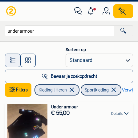
Sportkleding
Sorteer op
Alle afstanden…
Bewaar je zoekopdracht
Filters
Kleding | Heren
Sportkleding
Verwijder
Under armour
€ 55,00
Details