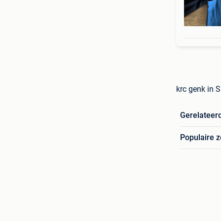
krc genk in 
Gerelateer
Populaire 