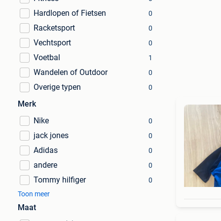
Hardlopen of Fietsen
0
Racketsport
0
Vechtsport
0
Voetbal
1
Wandelen of Outdoor
0
Overige typen
0
Merk
Nike
0
jack jones
0
Adidas
0
andere
0
Tommy hilfiger
0
Toon meer
Maat