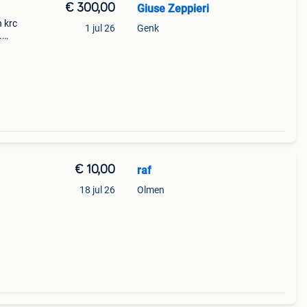
€ 300,00
Giuse Zeppieri
 krc
1 jul 26
Genk
.
aarde
in
€ 10,00
raf
18 jul 26
Olmen