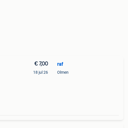
€ 7,00
raf
18 jul 26
Olmen