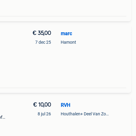
€ 35,00
marc
7 dec 25
Hamont
€ 10,00
RVH
8 jul 26
Houthalen+ Deel Van Zonhoven En Zolder
of