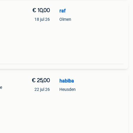
€ 10,00
raf
18 jul 26
Olmen
€ 25,00
habiba
ke
22 jul 26
Heusden