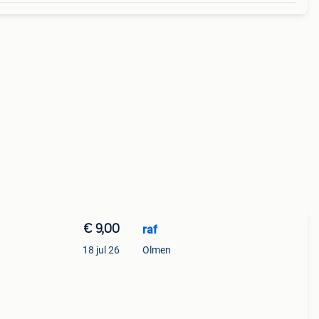
€ 9,00
raf
18 jul 26
Olmen