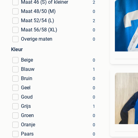
Maat 46 (S) of kleiner
2
Maat 48/50 (M)
0
Maat 52/54 (L)
2
Maat 56/58 (XL)
0
Overige maten
0
Kleur
Beige
0
Blauw
1
Bruin
0
Geel
0
Goud
0
Grijs
1
Groen
0
Oranje
0
Paars
0