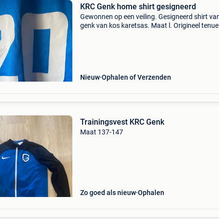
KRC Genk home shirt gesigneerd
Gewonnen op een veiling. Gesigneerd shirt van
genk van kos karetsas. Maat l. Origineel tenue
Mooie kans om deze te verkrijgen gezien de w
van de speler! Mag weg wegens weinig plaats 
mijn
Nieuw
Ophalen of Verzenden
Trainingsvest KRC Genk
Maat 137-147
Zo goed als nieuw
Ophalen