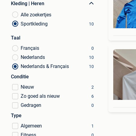
Kleding | Heren
Alle zoekertjes
Sportkleding
10
Taal
Français
0
Nederlands
10
Nederlands & Français
10
Conditie
Nieuw
2
Zo goed als nieuw
6
Gedragen
0
Type
Algemeen
1
Fitness
0