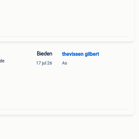
Bieden
thevissen gilbert
 de
17 jul 26
As
grijs.
ijk.