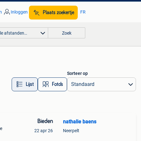
n
Inloggen
FR
Plaats zoekertje
lle afstanden…
Zoek
Sorteer op
Lijst
Foto’s
Bieden
nathalie baens
de
22 apr 26
Neerpelt