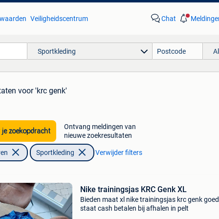
waarden
Veiligheidscentrum
Chat
Meldinge
Sportkleding
A
taten
voor 'krc genk'
Ontvang meldingen van
 je zoekopdracht
nieuwe zoekresultaten
ren
Sportkleding
Verwijder filters
Nike trainingsjas KRC Genk XL
Bieden maat xl nike trainingsjas krc genk goe
staat cash betalen bij afhalen in pelt