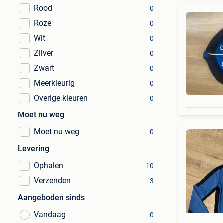
Rood
0
Roze
0
Wit
0
Zilver
0
Zwart
0
Meerkleurig
0
Overige kleuren
0
Moet nu weg
Moet nu weg
0
Levering
Ophalen
10
Verzenden
3
Aangeboden sinds
Vandaag
0