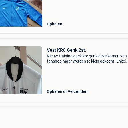
Ophalen
Vest KRC Genk.2st.
Nieuw trainingsjack krc genk deze komen van
fanshop maar werden te klein gekocht. Enkel
gepast maar te laat om te retourneren 1*wit1*
Maat medium,samen of appart opsturen mogel
Ophalen of Verzenden