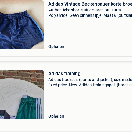
Adidas Vintage Beckenbauer korte bro
Authentieke shorts uit de jaren 80. 100%
Polyamide. Geen binnenslipje. Maat 6 (duitsla
/90 (frankrijk). Goede conditie.
Ophalen
Adidas training
Adidas tracksuit (pants and jacket), size med
fixed price. New. Adidas-trainingspak (broek e
jasje), maat m, vaste prijs.niew
Ophalen