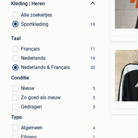
Kleding | Heren
Alle zoekertjes
Sportkleding
19
Taal
Français
11
Nederlands
19
Nederlands & Français
30
Conditie
Nieuw
5
Zo goed als nieuw
5
Gedragen
3
Type
Algemeen
4
Fitness
1