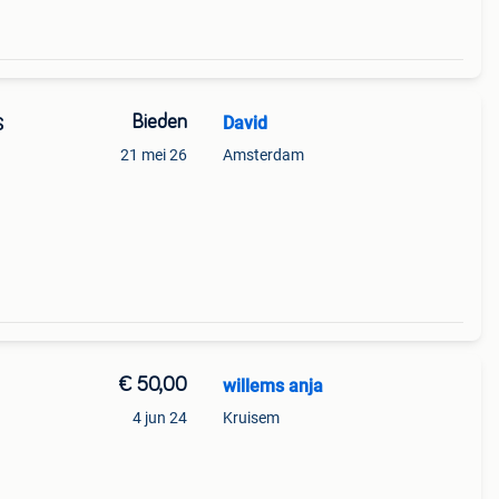
Bieden
David
S
21 mei 26
Amsterdam
€ 50,00
willems anja
4 jun 24
Kruisem