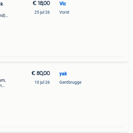
€ 18,00
Vic
ek
25 jul 26
Vorst
nd)
€ 80,00
yak
ium,
10 jul 26
Gentbrugge
n