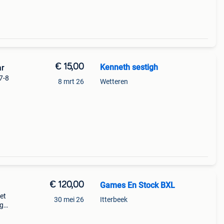
€ 15,00
Kenneth sestigh
ar
7-8
8 mrt 26
Wetteren
€ 120,00
Games En Stock BXL
et
30 mei 26
Itterbeek
ng