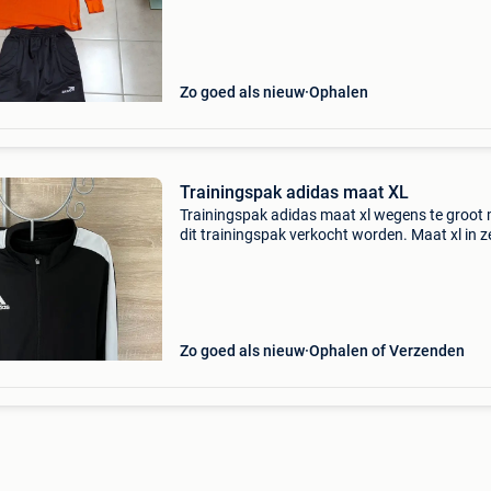
Zo goed als nieuw
Ophalen
Trainingspak adidas maat XL
Trainingspak adidas maat xl wegens te groot
dit trainingspak verkocht worden. Maat xl in z
mooie staat. Lengte binnenpijp broek 76 cm
vraagprijs € 25 ophalen (limburg) of verzende
vanaf &
Zo goed als nieuw
Ophalen of Verzenden