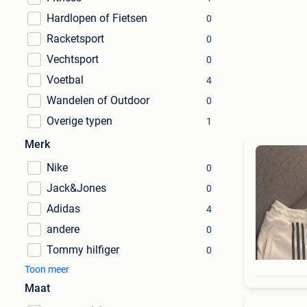
Hardlopen of Fietsen
0
Racketsport
0
Vechtsport
0
Voetbal
4
Wandelen of Outdoor
0
Overige typen
1
Merk
Nike
0
Jack&Jones
0
Adidas
4
andere
0
Tommy hilfiger
0
Toon meer
Maat