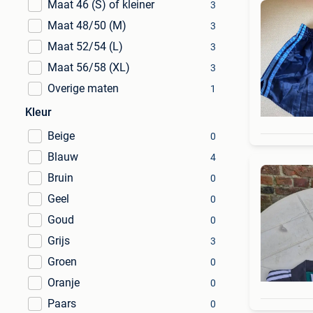
Maat 46 (S) of kleiner
3
Maat 48/50 (M)
3
Maat 52/54 (L)
3
Maat 56/58 (XL)
3
Overige maten
1
Kleur
Beige
0
Blauw
4
Bruin
0
Geel
0
Goud
0
Grijs
3
Groen
0
Oranje
0
Paars
0