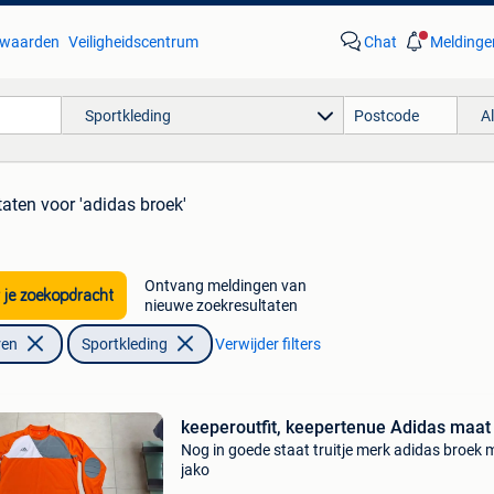
waarden
Veiligheidscentrum
Chat
Meldinge
Sportkleding
A
taten
voor 'adidas broek'
Ontvang meldingen van
 je zoekopdracht
nieuwe zoekresultaten
ren
Sportkleding
Verwijder filters
keeperoutfit, keepertenue Adidas maat
Nog in goede staat truitje merk adidas broek 
jako