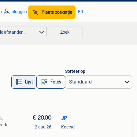
n
Inloggen
FR
Plaats zoekertje
lle afstanden…
Zoek
Sorteer op
Lijst
Foto’s
€ 20,00
JP
 L
merk
2 aug 26
Koersel