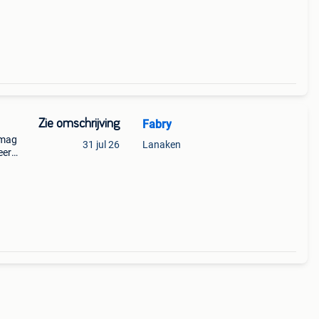
Zie omschrijving
Fabry
 mag
31 jul 26
Lanaken
eer
n