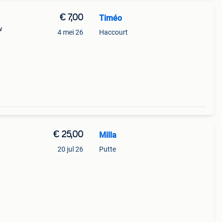
€ 7,00
Timéo
w
4 mei 26
Haccourt
€ 25,00
Milla
20 jul 26
Putte