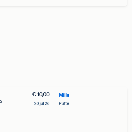
€ 10,00
Milla
15
20 jul 26
Putte