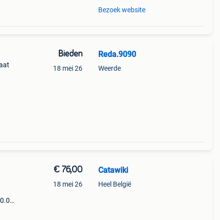
Bezoek website
Bieden
Reda.9090
taat
18 mei 26
Weerde
€ 76,00
Catawiki
18 mei 26
Heel België
00.0
9%
y boo