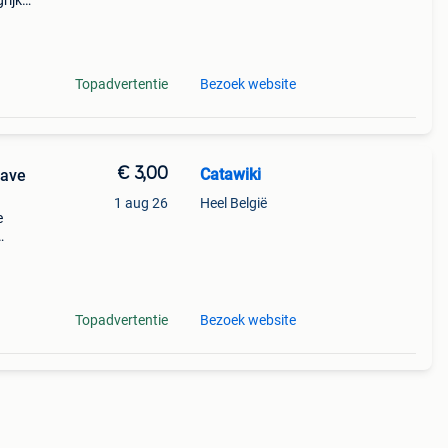
ijk:
 in
Topadvertentie
Bezoek website
€ 3,00
Catawiki
Wave
1 aug 26
Heel België
e
9%
ave
Topadvertentie
Bezoek website