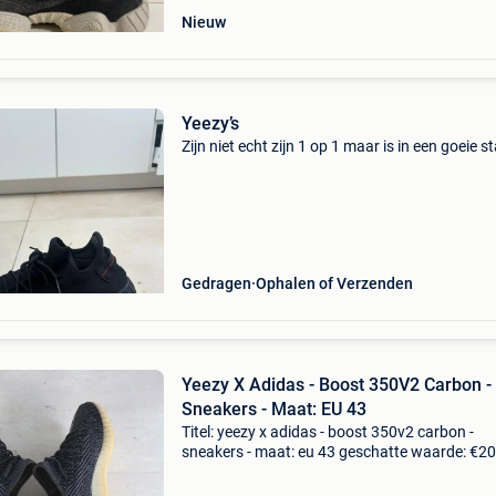
Nieuw
Yeezy’s
Zijn niet echt zijn 1 op 1 maar is in een goeie s
Gedragen
Ophalen of Verzenden
Yeezy X Adidas - Boost 350V2 Carbon -
Sneakers - Maat: EU 43
Titel: yeezy x adidas - boost 350v2 carbon -
sneakers - maat: eu 43 geschatte waarde: €2
Belangrijk: winnende biedingen zijn exclusief 
koperbescherming + €3 yeezy x adidas - yeez