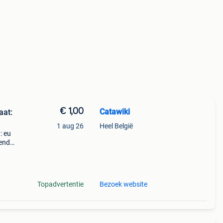
€ 1,00
Catawiki
aat:
1 aug 26
Heel België
: eu
nende
 + €3
Topadvertentie
Bezoek website