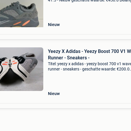
41.5 - Nieuw geschatte waarde: €450.0 Belangr
winnende biedingen zijn exclusief 9%
koperbescherming + €3 yeezy 700 inertianieuw
do
Nieuw
Yeezy X Adidas - Yeezy Boost 700 V1 
Runner - Sneakers -
Titel: yeezy x adidas - yeezy boost 700 v1 wav
runner - sneakers - geschatte waarde: €200.0
Belangrijk: winnende biedingen zijn exclusief 
koperbescherming + €3 yeezy boost 700 v1 w
ru
Nieuw