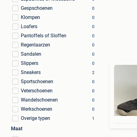
Gespschoenen
0
Klompen
0
Loafers
0
Pantoffels of Sloffen
0
Regenlaarzen
0
Sandalen
0
Slippers
0
Sneakers
2
Sportschoenen
0
Veterschoenen
0
Wandelschoenen
0
Werkschoenen
0
Overige typen
1
Maat