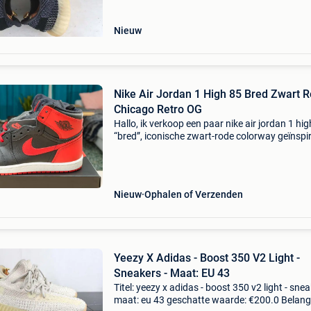
Nieuw
Nike Air Jordan 1 High 85 Bred Zwart 
Chicago Retro OG
Hallo, ik verkoop een paar nike air jordan 1 hig
“bred”, iconische zwart-rode colorway geïnspi
op het og-model gedragen door michael jorda
Retro model dat trouw blijft aan de versie van
Nieuw
Ophalen of Verzenden
Yeezy X Adidas - Boost 350 V2 Light -
Sneakers - Maat: EU 43
Titel: yeezy x adidas - boost 350 v2 light - snea
maat: eu 43 geschatte waarde: €200.0 Belangr