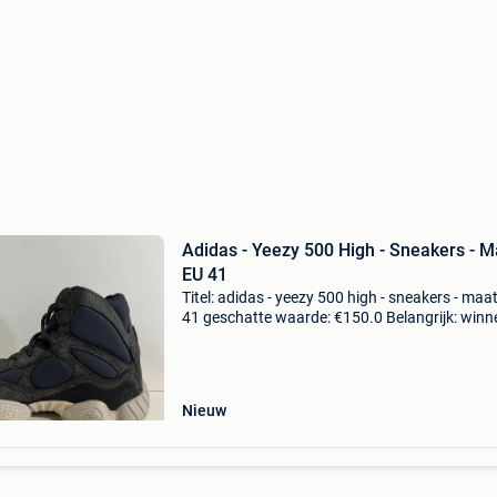
Adidas - Yeezy 500 High - Sneakers - M
EU 41
Titel: adidas - yeezy 500 high - sneakers - maat
41 geschatte waarde: €150.0 Belangrijk: win
biedingen zijn exclusief 9% koperbescherming
yeezy 500 high slate enkele keren gedr
Nieuw