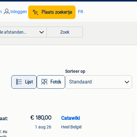
n
Inloggen
FR
Plaats zoekertje
lle afstanden…
Zoek
Sorteer op
Lijst
Foto’s
€ 180,00
Catawiki
aat:
1 aug 26
Heel België
t: eu