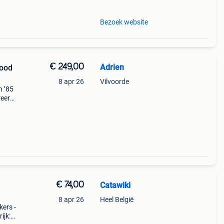
Bezoek website
€ 249,00
Adrien
Rood
8 apr 26
Vilvoorde
h ’85
reerd
n.
 19
€ 74,00
Catawiki
8 apr 26
Heel België
kers -
ijk: