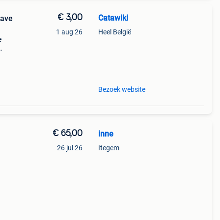
€ 3,00
Catawiki
Wave
1 aug 26
Heel België
e
9%
ave
Bezoek website
€ 65,00
inne
26 jul 26
Itegem