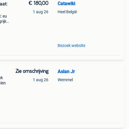
€ 180,00
Catawiki
aat:
1 aug 26
Heel België
t: eu
ijk:
 in
Bezoek website
Zie omschrijving
Aslan Jr
ek
1 aug 26
Wemmel
alen