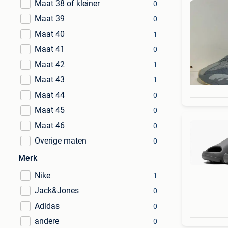
Maat 38 of kleiner
0
Maat 39
0
Maat 40
1
Maat 41
0
Maat 42
1
Maat 43
1
Maat 44
0
Maat 45
0
Maat 46
0
Overige maten
0
Merk
Nike
1
Jack&Jones
0
Adidas
0
andere
0