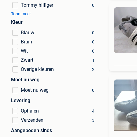
Tommy hilfiger
0
Toon meer
Kleur
Blauw
0
Bruin
0
Wit
0
Zwart
1
Overige kleuren
2
Moet nu weg
Moet nu weg
0
Levering
Ophalen
4
Verzenden
3
Aangeboden sinds