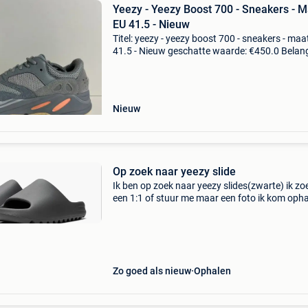
Yeezy - Yeezy Boost 700 - Sneakers - M
EU 41.5 - Nieuw
Titel: yeezy - yeezy boost 700 - sneakers - maa
41.5 - Nieuw geschatte waarde: €450.0 Belangr
winnende biedingen zijn exclusief 9%
koperbescherming + €3 yeezy 700 inertianieuw
do
Nieuw
Op zoek naar yeezy slide
Ik ben op zoek naar yeezy slides(zwarte) ik zo
een 1:1 of stuur me maar een foto ik kom oph
Zo goed als nieuw
Ophalen