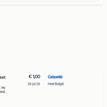
€ 1,00
Catawiki
aat:
26 jul 26
Heel België
: eu
nende
 + €3