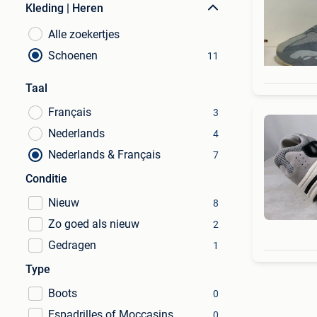
Kleding | Heren
Alle zoekertjes
Schoenen
11
Taal
Français
3
Nederlands
4
Nederlands & Français
7
Conditie
Nieuw
8
Zo goed als nieuw
2
Gedragen
1
Type
Boots
0
Espadrilles of Moccasins
0