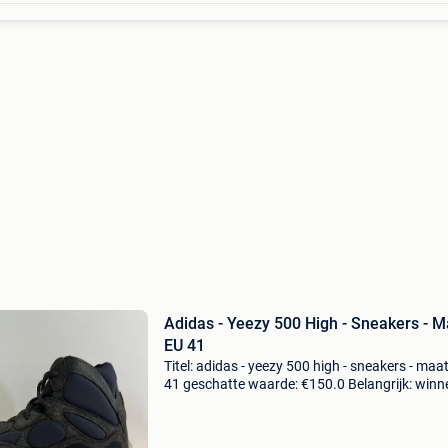
Adidas - Yeezy 500 High - Sneakers - M
EU 41
Titel: adidas - yeezy 500 high - sneakers - maat
41 geschatte waarde: €150.0 Belangrijk: win
biedingen zijn exclusief 9% koperbescherming
yeezy 500 high slate enkele keren gedr