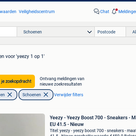
waarden
Veiligheidscentrum
Chat
Meldinge
Schoenen
A
en
voor 'yeezy 1 op 1'
Ontvang meldingen van
 je zoekopdracht
nieuwe zoekresultaten
ren
Schoenen
Verwijder filters
Yeezy - Yeezy Boost 700 - Sneakers - M
EU 41.5 - Nieuw
Titel: yeezy - yeezy boost 700 - sneakers - maa