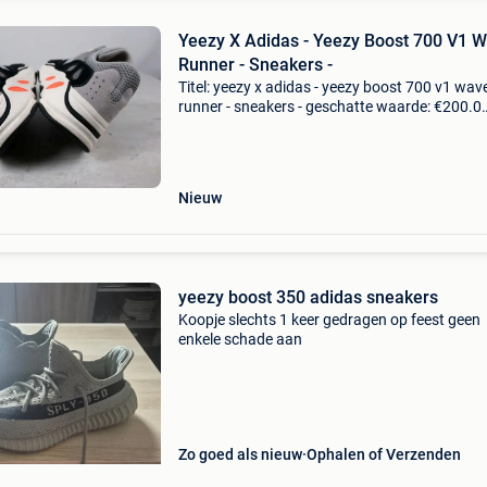
Yeezy X Adidas - Yeezy Boost 700 V1 
Runner - Sneakers -
Titel: yeezy x adidas - yeezy boost 700 v1 wav
runner - sneakers - geschatte waarde: €200.0
Belangrijk: winnende biedingen zijn exclusief 
koperbescherming + €3 yeezy boost 700 v1 w
ru
Nieuw
yeezy boost 350 adidas sneakers
Koopje slechts 1 keer gedragen op feest geen
enkele schade aan
Zo goed als nieuw
Ophalen of Verzenden