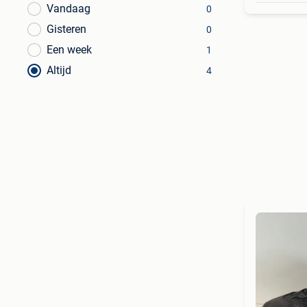
Vandaag
0
Gisteren
0
Een week
1
Altijd
4