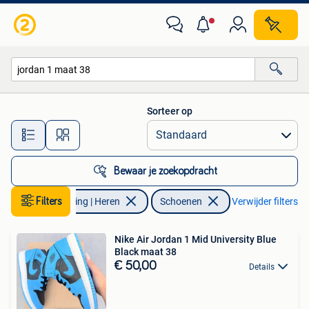
Schoenen
Sorteer op
Alle afstanden…
Bewaar je zoekopdracht
Filters
Kleding | Heren
Schoenen
Verwijder filters
Nike Air Jordan 1 Mid University Blue
Black maat 38
€ 50,00
Details