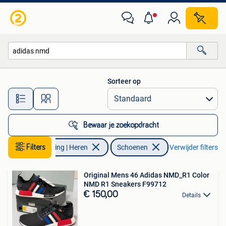
Schoenen
Sorteer op
Alle afstanden…
Bewaar je zoekopdracht
Filters
Kleding | Heren
Schoenen
Verwijder filters
Original Mens 46 Adidas NMD_R1 Color
NMD R1 Sneakers F99712
€ 150,00
Details