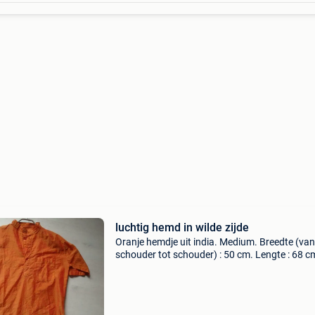
luchtig hemd in wilde zijde
Oranje hemdje uit india. Medium. Breedte (van
schouder tot schouder) : 50 cm. Lengte : 68 c
Borstzakje en knoopjes aan de hals. Wilde zijde
heel luchtig en aangenaam in de zomer. Goed
staat.