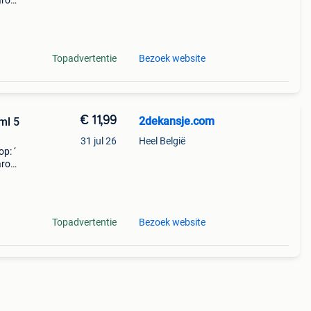
aarom
ld,
o
Topadvertentie
Bezoek website
€ 11,99
2dekansje.com
ml 5
31 jul 26
Heel België
p: ‘
aarom
ld,
o
Topadvertentie
Bezoek website