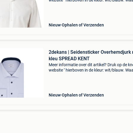
website ’ hierboven in de kleur: wit/blauw. W
bestellen bij 2dekansje.com? Voor 16:00 beste
morgen in huis binnen belgië. 1 Jaar garantie 
Nieuw
Ophalen of Verzenden
2dekans | Seidensticker Overhemdjurk 
kleu SPREAD KENT
Meer informatie over dit artikel? Druk op de kno
website ’ hierboven in de kleur: wit/blauw. W
bestellen bij 2dekansje.com? Voor 16:00 beste
morgen in huis binnen belgië. 1 Jaar garantie 
Nieuw
Ophalen of Verzenden