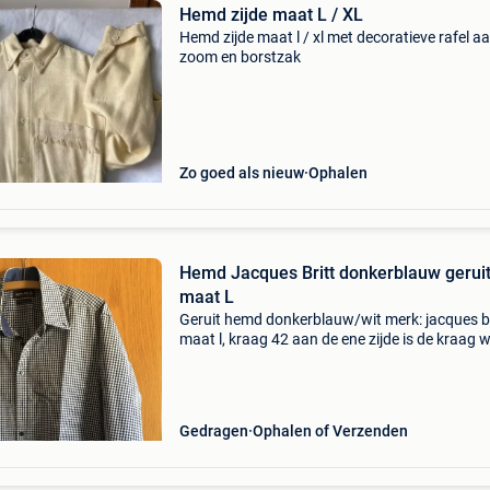
Hemd zijde maat L / XL
Hemd zijde maat l / xl met decoratieve rafel a
zoom en borstzak
Zo goed als nieuw
Ophalen
Hemd Jacques Britt donkerblauw gerui
maat L
Geruit hemd donkerblauw/wit merk: jacques br
maat l, kraag 42 aan de ene zijde is de kraag 
afgesleten, valt juist in de plooi van de kraag (
foto&#39;s) voor de rest nog nieuw verzendin
Gedragen
Ophalen of Verzenden