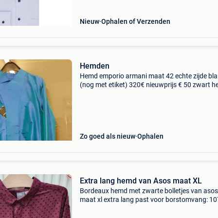
Nieuw
Ophalen of Verzenden
Hemden
Hemd emporio armani maat 42 echte zijde bl
(nog met etiket) 320€ nieuwprijs € 50 zwart 
christian lacroix maat 41 € 25 zwart hemd em
armani maat 40 € 25 blauw hemdje ko
Zo goed als nieuw
Ophalen
Extra lang hemd van Asos maat XL
Bordeaux hemd met zwarte bolletjes van asos
maat xl extra lang past voor borstomvang: 10
112 afmetingen: totale lengte: ongeveer 84 c
breedte platliggend gemeten van oksel naar ok