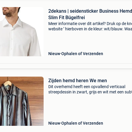
2dekans | seidensticker Business Hem
Slim Fit Bügelfrei
Meer informatie over dit artikel? Druk op de kno
website ’ hierboven in de kleur: wit/blauw. W
bestellen bij 2dekansje.com? Voor 16:00 beste
morgen in huis binnen belgië. 1 Jaar garantie 
Nieuw
Ophalen of Verzenden
Zijden hemd heren We men
Dit overhemd heeft een opvallend verticaal
streepdessin in zwart, grijs en wit met een subt
glans, wat vaak voorkomt bij materialen zoals
satijn of een zijdemix. Dergelijke overhemden 
brede st
Nieuw
Ophalen of Verzenden