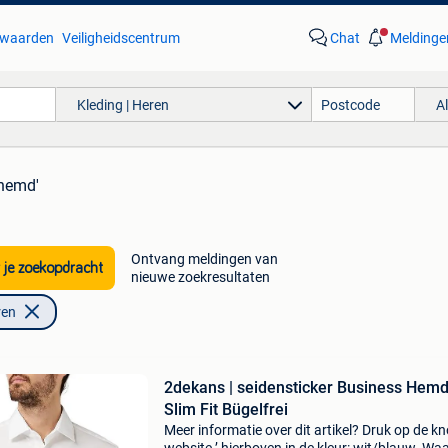
waarden
Veiligheidscentrum
Chat
Meldinge
Kleding | Heren
A
 hemd'
Ontvang meldingen van
 je zoekopdracht
nieuwe zoekresultaten
ren
2dekans | seidensticker Business Hem
Slim Fit Bügelfrei
Meer informatie over dit artikel? Druk op de kno