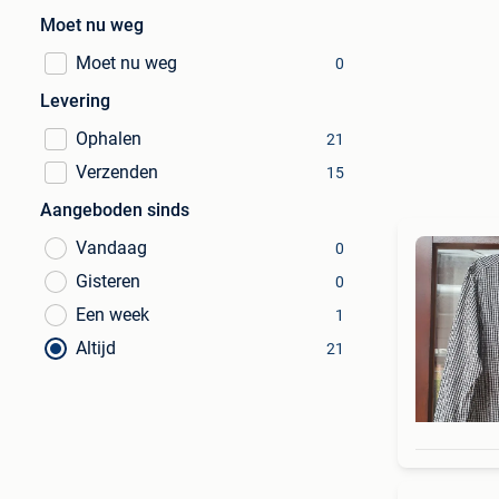
Moet nu weg
Moet nu weg
0
Levering
Ophalen
21
Verzenden
15
Aangeboden sinds
Vandaag
0
Gisteren
0
Een week
1
Altijd
21