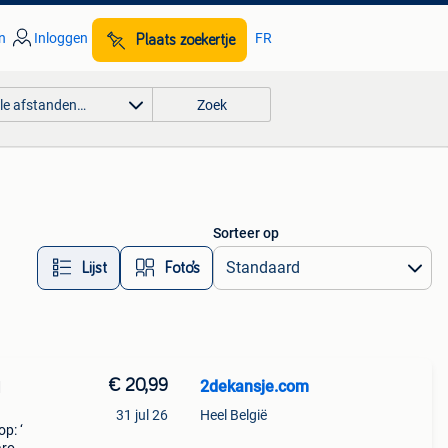
n
Inloggen
FR
Plaats zoekertje
lle afstanden…
Zoek
Sorteer op
Lijst
Foto’s
€ 20,99
2dekansje.com
d
31 jul 26
Heel België
p: ‘