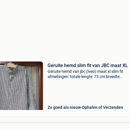
Geruite hemd slim fit van JBC maat XL
Geruite hemd van jbc (iveo) maat xl slim fit
afmetingen: totale lengte: 73 cm breedte
platliggend gemeten van oksel naar oksel: 56
lengte van de mouw aan de langste zijde geme
63 cm lengte van
Zo goed als nieuw
Ophalen of Verzenden