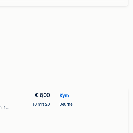
€ 8,00
Kym
10 mrt 20
Deurne
m. 1
 is
e