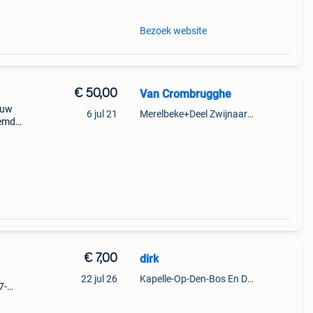
Bezoek website
€ 50,00
Van Crombrugghe
auw
6 jul 21
Merelbeke+Deel Zwijnaarde
hemd
porio
€ 7,00
dirk
22 jul 26
Kapelle-Op-Den-Bos En Deel Van Zemst
7-
m
sel: