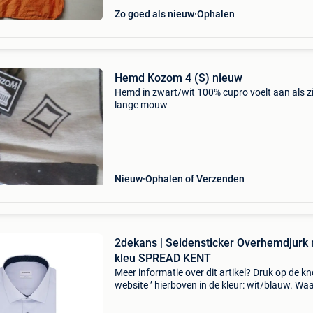
Zo goed als nieuw
Ophalen
Hemd Kozom 4 (S) nieuw
Hemd in zwart/wit 100% cupro voelt aan als z
lange mouw
Nieuw
Ophalen of Verzenden
2dekans | Seidensticker Overhemdjurk 
kleu SPREAD KENT
Meer informatie over dit artikel? Druk op de kno
website ’ hierboven in de kleur: wit/blauw. W
bestellen bij 2dekansje.com? Voor 16:00 beste
morgen in huis binnen belgië. 1 Jaar garantie 