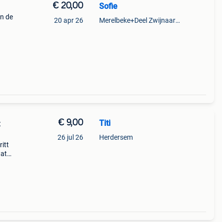
€ 20,00
Sofie
an de
20 apr 26
Merelbeke+Deel Zwijnaarde
€ 9,00
Titi
t
26 jul 26
Herdersem
itt
wat
zie
g