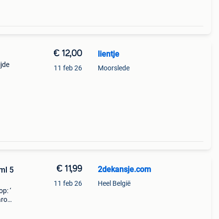
€ 12,00
lientje
ijde
11 feb 26
Moorslede
€ 11,99
2dekansje.com
ml 5
11 feb 26
Heel België
p: ‘
aarom
ld,
o