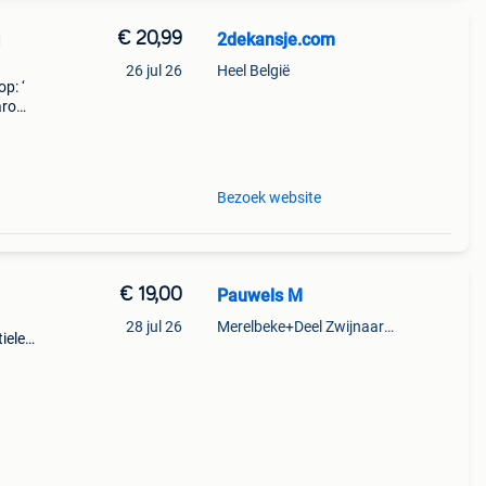
€ 20,99
2dekansje.com
d
26 jul 26
Heel België
p: ‘
aarom
ld,
o
Bezoek website
€ 19,00
Pauwels M
28 jul 26
Merelbeke+Deel Zwijnaarde
iele
met