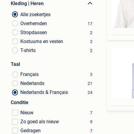
Kleding | Heren
Alle zoekertjes
Overhemden
17
Stropdassen
2
Kostuums en vesten
2
T-shirts
2
Taal
Français
3
Nederlands
21
Nederlands & Français
24
Conditie
Nieuw
7
Zo goed als nieuw
9
Gedragen
7