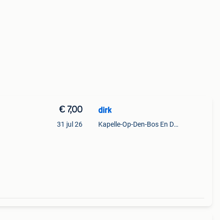
€ 7,00
dirk
31 jul 26
Kapelle-Op-Den-Bos En Deel Van Zemst
 cm
ten :