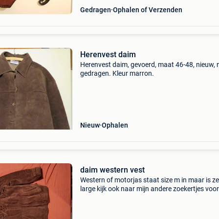
Gedragen
Ophalen of Verzenden
Herenvest daim
Herenvest daim, gevoerd, maat 46-48, nieuw, 
gedragen. Kleur marron.
Nieuw
Ophalen
daim western vest
Western of motorjas staat size m in maar is z
large kijk ook naar mijn andere zoekertjes voor
western cowboy voorkeur af te halen in oevel-
westerlo