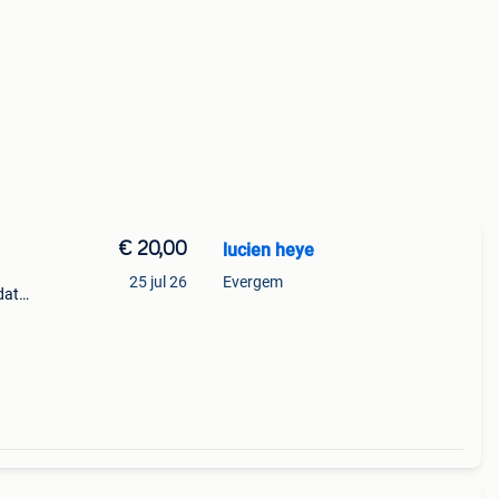
€ 20,00
lucien heye
25 jul 26
Evergem
dat
erfect