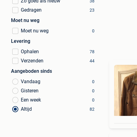
Zo goed als nieuw
38
Gedragen
23
Moet nu weg
Moet nu weg
0
Levering
Ophalen
78
Verzenden
44
Aangeboden sinds
Vandaag
0
Gisteren
0
Een week
0
Altijd
82