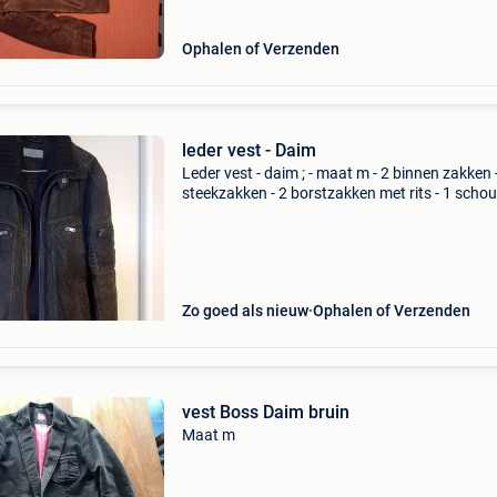
Ophalen of Verzenden
leder vest - Daim
Leder vest - daim ; - maat m - 2 binnen zakken 
steekzakken - 2 borstzakken met rits - 1 scho
zakje met rits - 1 binnen zakje voor gsm -
verwijderbare wollen kraag
Zo goed als nieuw
Ophalen of Verzenden
vest Boss Daim bruin
Maat m