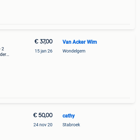
€ 37,00
Van Acker Wim
- 2
15 jan 26
Wondelgem
uder
€ 50,00
cathy
24 nov 20
Stabroek