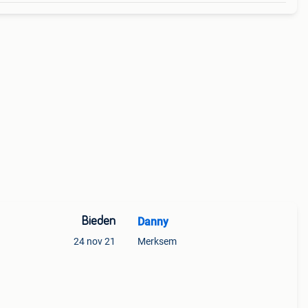
Bieden
Danny
24 nov 21
Merksem