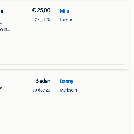
€ 25,00
Mila
e,
27 jul 26
Elsene
e
n in
Bieden
Danny
de
30 dec 20
Merksem