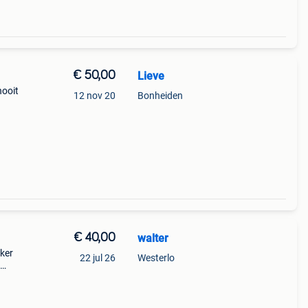
€ 50,00
Lieve
nooit
12 nov 20
Bonheiden
€ 40,00
walter
eker
22 jul 26
Westerlo