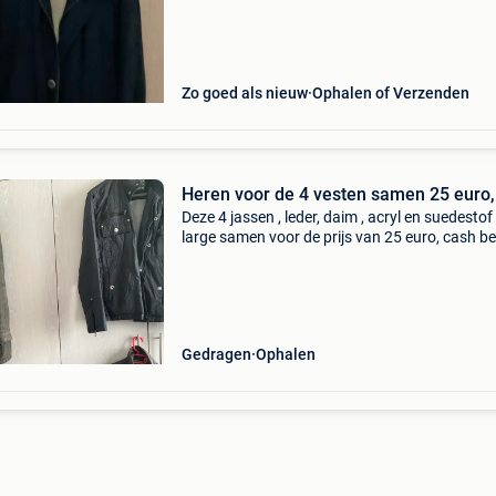
Zo goed als nieuw
Ophalen of Verzenden
Heren voor de 4 vesten samen 25 euro,
Deze 4 jassen , leder, daim , acryl en suedesto
large samen voor de prijs van 25 euro, cash b
bij afhaling de lederen vest is bruin en heel w
wintervest , de groene is daim en ook voor
Gedragen
Ophalen