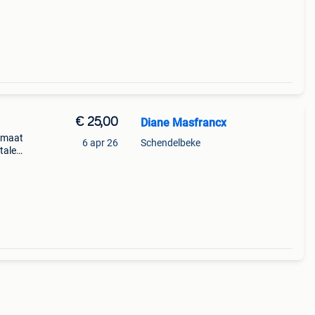
€ 25,00
Diane Masfrancx
f maat
6 apr 26
Schendelbeke
etalen
arme