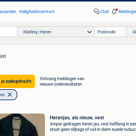
waarden
Veiligheidscentrum
Chat
Meldinge
Kleding | Heren
A
aim'
Ontvang meldingen van
 je zoekopdracht
nieuwe zoekresultaten
ren
Herenjas, als nieuw, vest
Amper gedragen heren jas, vest halflang in pe
staat geen slijtage of vuil in daim suede nubuc
stof de staat is perfect merk amaretta