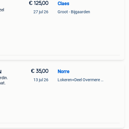
€ 125,00
Claes
zel
27 jul 26
Groot - Bijgaarden
€ 35,00
Norre
N
rdin.
13 jul 26
Lokeren+Deel Overmere En Zele
aat.