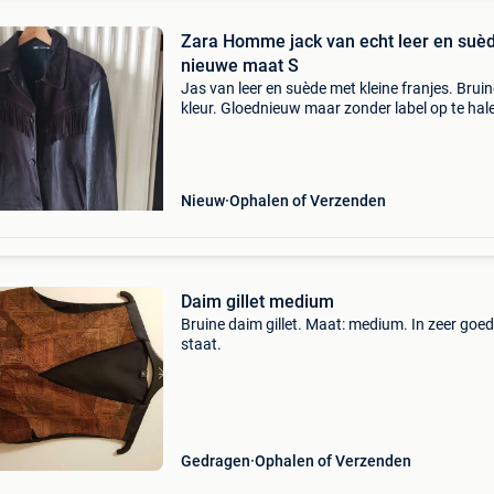
Zara Homme jack van echt leer en suèd
nieuwe maat S
Jas van leer en suède met kleine franjes. Bruin
kleur. Gloednieuw maar zonder label op te hale
elsene 1050/flagey alleen contante betaling,
bedankt of per post
Nieuw
Ophalen of Verzenden
Daim gillet medium
Bruine daim gillet. Maat: medium. In zeer goe
staat.
Gedragen
Ophalen of Verzenden