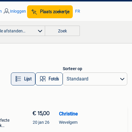
n
Inloggen
FR
Plaats zoekertje
lle afstanden…
Zoek
Sorteer op
Lijst
Foto’s
€ 15,00
Christine
rfecte
20 jan 26
Wevelgem
k