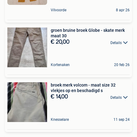
Vilvoorde
8 apr 26
groen bruine broek Globe - skate merk
maat 30
€ 20,00
Details
Kortenaken
20 feb 26
broek merk volcom - maat size 32
vlekjes op en beschadigd s
€ 14,00
Details
Knesselare
11 sep 24