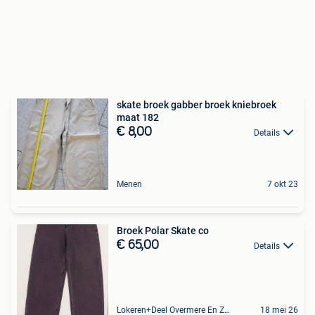
skate broek gabber broek kniebroek
maat 182
€ 8,00
Details
Menen
7 okt 23
Broek Polar Skate co
€ 65,00
Details
Lokeren+Deel Overmere En Zele
18 mei 26