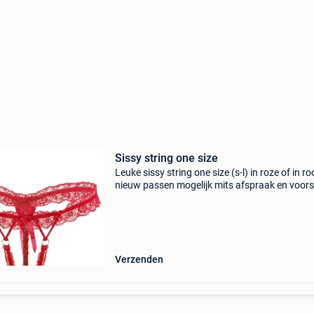
Sissy string one size
Leuke sissy string one size (s-l) in roze of in r
nieuw passen mogelijk mits afspraak en voor
verzenden kan
Verzenden