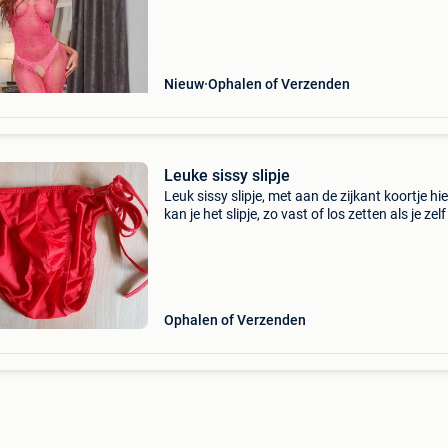
verzending mogelijk
Nieuw
Ophalen of Verzenden
Leuke sissy slipje
Leuk sissy slipje, met aan de zijkant koortje h
kan je het slipje, zo vast of los zetten als je zelf
Maat; m/l naargelang je het aanspand. Nieuw,
nooit gedragen. Beschikbaar in 2 kleuren:
Ophalen of Verzenden