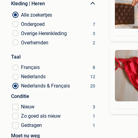
Kleding | Heren
Alle zoekertjes
Ondergoed
7
Overige Herenkleding
3
Overhemden
2
Taal
Français
8
Nederlands
12
Nederlands & Français
20
Conditie
Nieuw
3
Zo goed als nieuw
1
Gedragen
1
Moet nu weg