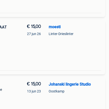
€ 15,00
moesti
AAT
27 jun 26
Linter-Drieslinter
€ 15,00
Johanski lingerie Studio
se
13 jun 23
Oostkamp