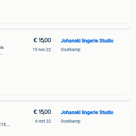
€ 15,00
Johanski lingerie Studio
is
15 nov 22
Oostkamp
aak (
€ 15,00
Johanski lingerie Studio
6 mrt 22
Oostkamp
 €15.0
en te