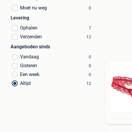
Moet nu weg
0
Levering
Ophalen
7
Verzenden
12
Aangeboden sinds
Vandaag
0
Gisteren
0
Een week
0
Altijd
12