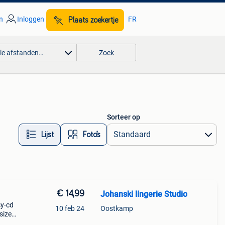
n
Inloggen
FR
Plaats zoekertje
lle afstanden…
Zoek
Sorteer op
Lijst
Foto’s
€ 14,99
Johanski lingerie Studio
sy-cd
10 feb 24
Oostkamp
size