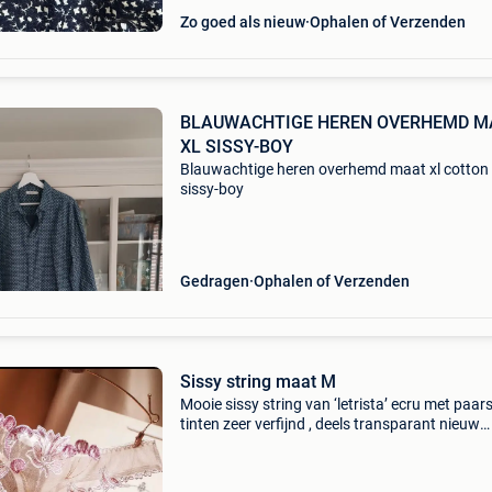
Zo goed als nieuw
Ophalen of Verzenden
BLAUWACHTIGE HEREN OVERHEMD M
XL SISSY-BOY
Blauwachtige heren overhemd maat xl cotton
sissy-boy
Gedragen
Ophalen of Verzenden
Sissy string maat M
Mooie sissy string van ‘letrista’ ecru met paar
tinten zeer verfijnd , deels transparant nieuw
passen kan te 8020 oostkamp na afspraak
verzending mogelijk