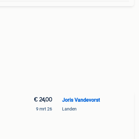
€ 24,00
Joris Vandevorst
9 mrt 26
Landen