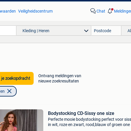
waarden
Veiligheidscentrum
Chat
Meldinge
Kleding | Heren
A
Ontvang meldingen van
 je zoekopdracht
nieuwe zoekresultaten
ren
Bodystocking CD-Sissy one size
Perfecte mooie bodystocking perfect voor sis
in wit, roze en zwart, rood,blauw of groen one 
fits all dit product kan niet gepast worden