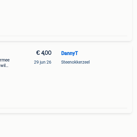
€ 4,00
DannyT
iermee
29 jun 26
Steenokkerzeel
 wild.