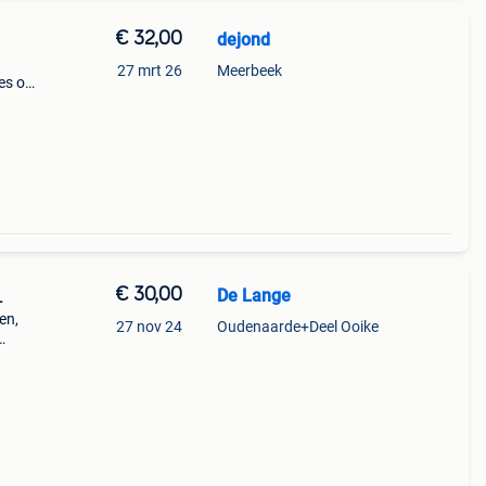
€ 32,00
dejond
27 mrt 26
Meerbeek
es op
€ 30,00
De Lange
L
en,
27 nov 24
Oudenaarde+Deel Ooike