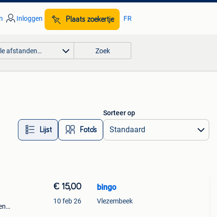
n
Inloggen
FR
Plaats zoekertje
lle afstanden…
Zoek
Sorteer op
Lijst
Foto’s
€ 15,00
bingo
10 feb 26
Vlezembeek
en