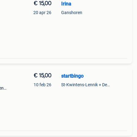
€ 15,00
Irina
20 apr 26
Ganshoren
€ 15,00
startbingo
10 feb 26
St-Kwintens-Lennik + Deel Roosdaal
en
elais