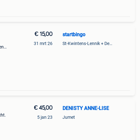
€ 15,00
startbingo
31 mrt 26
St-Kwintens-Lennik + Deel Roosdaal
en
relais
€ 45,00
DENISTY ANNE-LISE
cht.
5 jan 23
Jumet