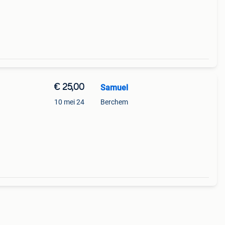
elais
€ 25,00
Samuel
10 mei 24
Berchem