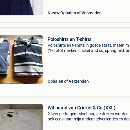
Nieuw
Ophalen of Verzenden
Poloshirts en T-shirts
Poloshirts en t-shirts in goede staat, maten m 
(1e foto) merken cricket and co, springfield, br
gratis qq truien maat m (2e foto)
Ophalen of Verzenden
Wit hemd van Cricket & Co (XXL).
2 keer gedragen. Moet nog gestreken worden. 
ook eens naar mijn andere advertenties en do
gerust een bod. Afhalen in blankenberge of
verzenden.