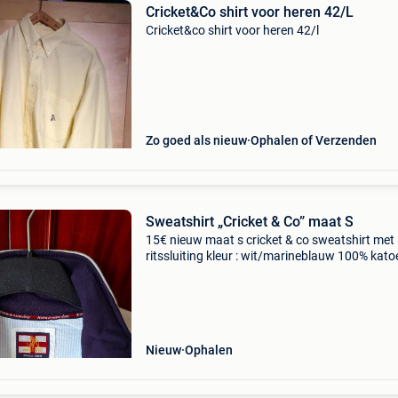
Cricket&Co shirt voor heren 42/L
Cricket&co shirt voor heren 42/l
Zo goed als nieuw
Ophalen of Verzenden
Sweatshirt „Cricket & Co” maat S
15€ nieuw maat s cricket & co sweatshirt met
ritssluiting kleur : wit/marineblauw 100% kato
mouwlengte vanaf de schouders 56 cm
borstbreedte 53 cm verzonden door mondial r
of bpost
Nieuw
Ophalen