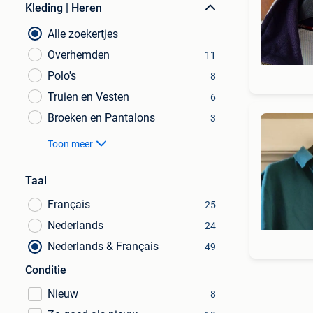
Kleding | Heren
Alle zoekertjes
Overhemden
11
Polo's
8
Truien en Vesten
6
Broeken en Pantalons
3
Toon meer
Taal
Français
25
Nederlands
24
Nederlands & Français
49
Conditie
Nieuw
8