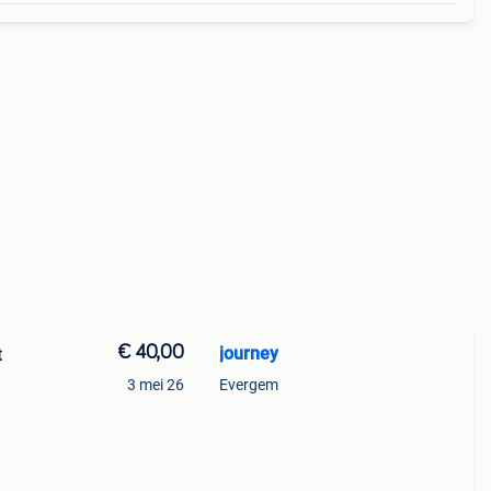
€ 40,00
journey
t
3 mei 26
Evergem