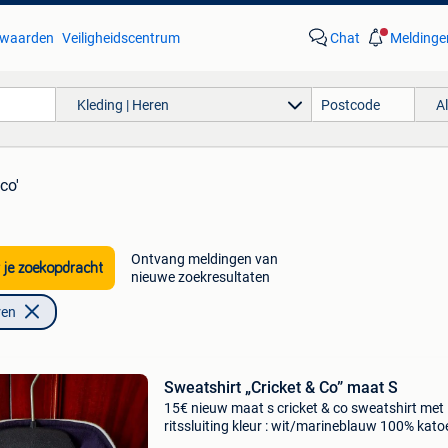
waarden
Veiligheidscentrum
Chat
Meldinge
Kleding | Heren
A
 co'
Ontvang meldingen van
 je zoekopdracht
nieuwe zoekresultaten
ren
Sweatshirt „Cricket & Co” maat S
15€ nieuw maat s cricket & co sweatshirt met
ritssluiting kleur : wit/marineblauw 100% kato
mouwlengte vanaf de schouders 56 cm