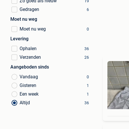
Zo goed als nieuw
19
Gedragen
6
Moet nu weg
Moet nu weg
0
Levering
Ophalen
36
Verzenden
26
Aangeboden sinds
Vandaag
0
Gisteren
1
Een week
1
Altijd
36