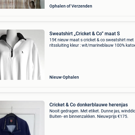
Ophalen of Verzenden
Sweatshirt „Cricket & Co” maat S
15€ nieuw maat s cricket & co sweatshirt met
ritssluiting kleur : wit/marineblauw 100% kato
mouwlengte vanaf de schouders : 56 cm
borstbreedte : 53 cm verzonden door mondial 
of bpost
Nieuw
Ophalen
Cricket & Co donkerblauwe herenjas
Nooit gedragen. Met etiket. Dunne jas, winddi
Buiten- en binnenzakken. Nieuwprijs €175.