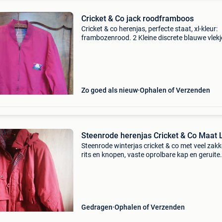
Cricket & Co jack roodframboos
Cricket & co herenjas, perfecte staat, xl-kleur:
frambozenrood. 2 Kleine discrete blauwe vlekj
de rechtermouw. Tekening :club en golfbal.
Zo goed als nieuw
Ophalen of Verzenden
Steenrode herenjas Cricket & Co Maat 
Steenrode winterjas cricket & co met veel zakk
rits en knopen, vaste oprolbare kap en geruite
voering
Gedragen
Ophalen of Verzenden