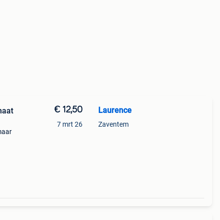
€ 12,50
Laurence
maat
7 mrt 26
Zaventem
maar