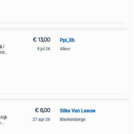
€ 13,00
Ppi_Xh
& l
9 jul 26
Alleur
ice
€ 6,00
Silke Van Leeuw
Kijk
27 apr 26
Blankenberge
e