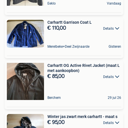
Eeklo
Vandaag
Carhartt Garrison Coat L
€ 110,00
Details
Merelbeke+Deel Zwijnaarde
Gisteren
Carhartt OG Active Rivet Jacket (maat L
met aankoopbon)
€ 85,00
Details
Berchem
29 jul 26
Winter jas zwart merk carhartt - maat s
€ 95,00
Details