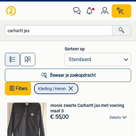
Kleding | Heren
Sorteer op
Alle afstanden…
Bewaar je zoekopdracht
Filters
Kleding | Heren
mooie zwarte Carhartt jas met voering
maat S
€ 55,00
Details