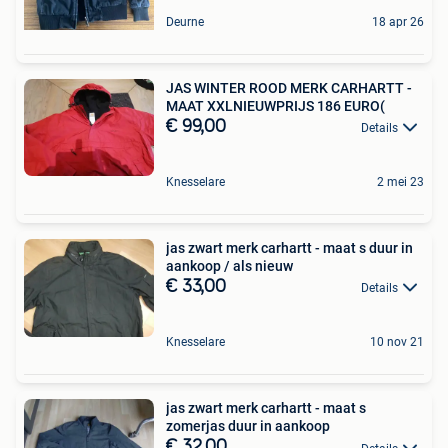
Deurne
18 apr 26
JAS WINTER ROOD MERK CARHARTT -
MAAT XXLNIEUWPRIJS 186 EURO(
€ 99,00
Details
Knesselare
2 mei 23
jas zwart merk carhartt - maat s duur in
aankoop / als nieuw
€ 33,00
Details
Knesselare
10 nov 21
jas zwart merk carhartt - maat s
zomerjas duur in aankoop
€ 32,00