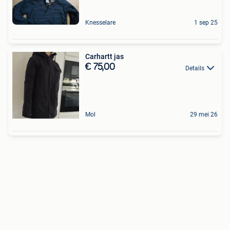
Knesselare
1 sep 25
Carhartt jas
€ 75,00
Details
Mol
29 mei 26