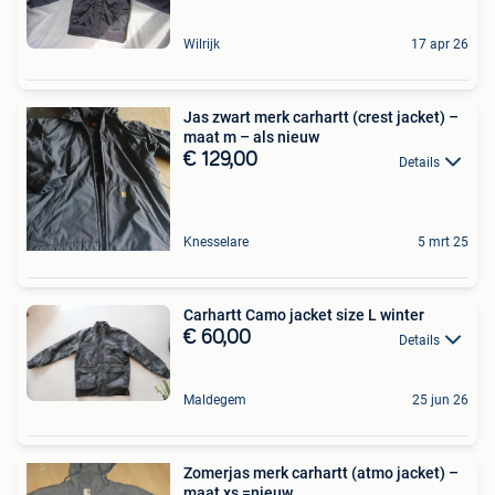
Wilrijk
17 apr 26
Jas zwart merk carhartt (crest jacket) –
maat m – als nieuw
€ 129,00
Details
Knesselare
5 mrt 25
Carhartt Camo jacket size L winter
€ 60,00
Details
Maldegem
25 jun 26
Zomerjas merk carhartt (atmo jacket) –
maat xs =nieuw