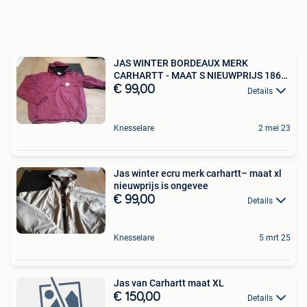
JAS WINTER BORDEAUX MERK
CARHARTT - MAAT S NIEUWPRIJS 186
EU
€ 99,00
Details
Knesselare
2 mei 23
Jas winter ecru merk carhartt– maat xl
nieuwprijs is ongevee
€ 99,00
Details
Knesselare
5 mrt 25
Jas van Carhartt maat XL
€ 150,00
Details