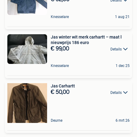
Details
Knesselare
1 aug 21
Jas winter wit merk carhartt – maat l
nieuwprijs 186 euro
€ 99,00
Details
Knesselare
1 dec 25
Jas Carhartt
€ 50,00
Details
Deurne
6 mrt 26