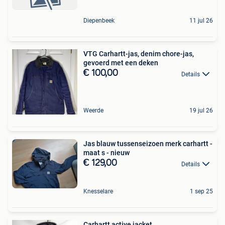
Diepenbeek
11 jul 26
VTG Carhartt-jas, denim chore-jas,
gevoerd met een deken
€ 100,00
Details
Weerde
19 jul 26
Jas blauw tussenseizoen merk carhartt -
maat s - nieuw
€ 129,00
Details
Knesselare
1 sep 25
Carhartt active jacket