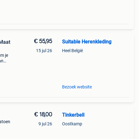
€ 55,95
Suitable Herenkleding
15 jul 26
Heel België
om je
an
is. De
k
Bezoek website
€ 18,00
Tinkerbell
n
katoen
9 jul 26
Oostkamp
en
dij