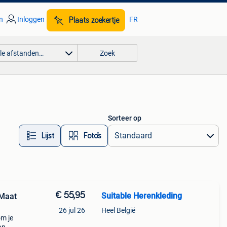
n
Inloggen
FR
Plaats zoekertje
lle afstanden…
Zoek
Sorteer op
Lijst
Foto’s
€ 55,95
Suitable Herenkleding
26 jul 26
Heel België
om je