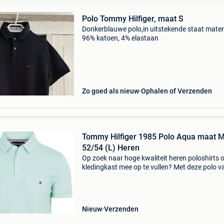
Polo Tommy Hilfiger, maat S
Donkerblauwe polo,in uitstekende staat materi
96% katoen, 4% elastaan
Zo goed als nieuw
Ophalen of Verzenden
Tommy Hilfiger 1985 Polo Aqua maat Maat
52/54 (L) Heren
Op zoek naar hoge kwaliteit heren poloshirts 
kledingkast mee op te vullen? Met deze polo v
tommy hilfiger heb je altijd een goed polo in hu
tommy hilfiger 1985 polo aqua is heel geschik
Nieuw
Verzenden