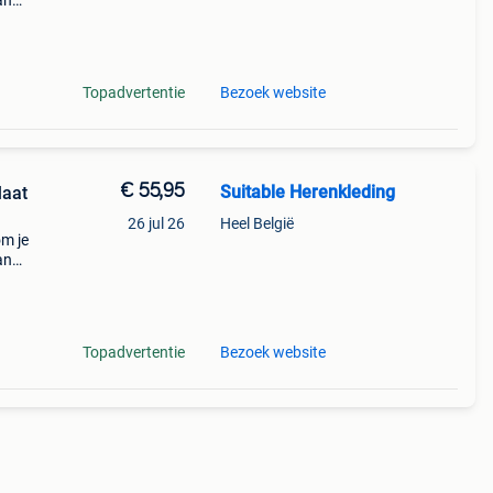
an
is. De
k
Topadvertentie
Bezoek website
€ 55,95
Suitable Herenkleding
26 jul 26
Heel België
om je
an
is. De
t
Topadvertentie
Bezoek website