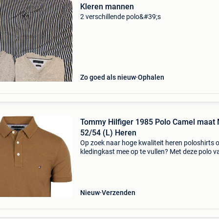
Kleren mannen
2 verschillende polo&#39;s
Zo goed als nieuw
Ophalen
Tommy Hilfiger 1985 Polo Camel maat Maat
52/54 (L) Heren
Op zoek naar hoge kwaliteit heren poloshirts 
kledingkast mee op te vullen? Met deze polo v
tommy hilfiger heb je altijd een goed polo in hu
tommy hilfiger 1985 polo camel is heel geschi
Nieuw
Verzenden