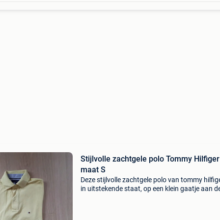
Stijlvolle zachtgele polo Tommy Hilfiger
maat S
Deze stijlvolle zachtgele polo van tommy hilfige
in uitstekende staat, op een klein gaatje aan d
onderkant na (zie foto). Perfect voor een casu
maar verzorgde look. Maat s. Kijk ook eens bij