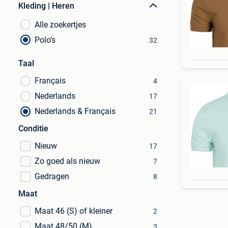
Kleding | Heren
Alle zoekertjes
Polo's
32
Taal
Français
4
Nederlands
17
Nederlands & Français
21
Conditie
Nieuw
17
Zo goed als nieuw
7
Gedragen
8
Maat
Maat 46 (S) of kleiner
2
Maat 48/50 (M)
3