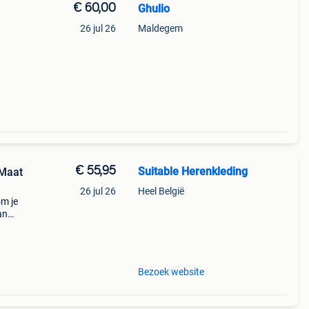
€ 60,00
Ghulio
26 jul 26
Maldegem
€ 55,95
Suitable Herenkleding
26 jul 26
Heel België
om je
an
is. De
k
Bezoek website