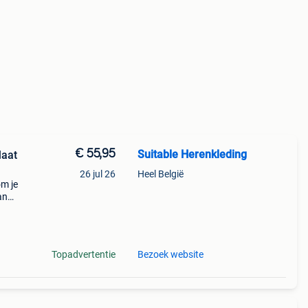
€ 55,95
Suitable Herenkleding
26 jul 26
Heel België
om je
an
is. De
t
Topadvertentie
Bezoek website