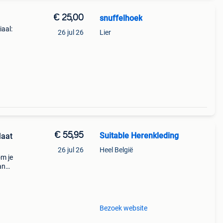
€ 25,00
snuffelhoek
aal:
26 jul 26
Lier
€ 55,95
Suitable Herenkleding
26 jul 26
Heel België
om je
an
is. De
t
Bezoek website