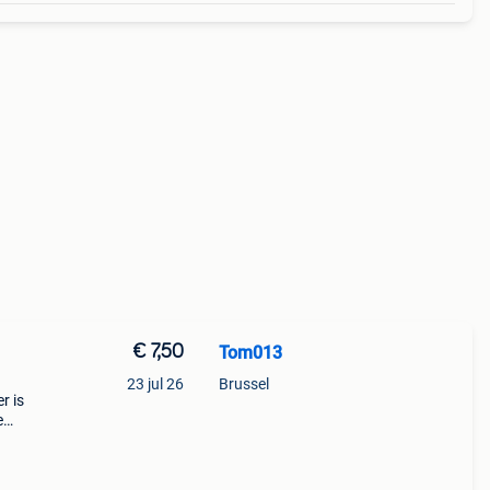
€ 7,50
Tom013
23 jul 26
Brussel
r is
e
al,
 m