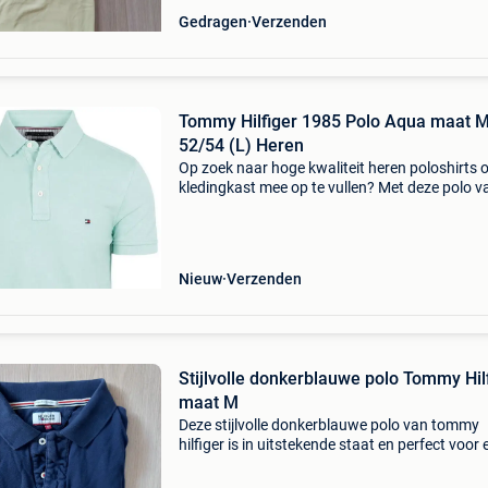
Gedragen
Verzenden
Tommy Hilfiger 1985 Polo Aqua maat Maat
52/54 (L) Heren
Op zoek naar hoge kwaliteit heren poloshirts 
kledingkast mee op te vullen? Met deze polo v
tommy hilfiger heb je altijd een goed polo in hu
tommy hilfiger 1985 polo aqua is heel geschik
Nieuw
Verzenden
Stijlvolle donkerblauwe polo Tommy Hil
maat M
Deze stijlvolle donkerblauwe polo van tommy
hilfiger is in uitstekende staat en perfect voor 
gelegenheid. De polo is maat m en heeft de
kenmerkende tommy hilfiger kwaliteit en