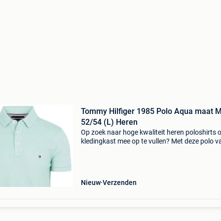
Tommy Hilfiger 1985 Polo Aqua maat Maat
52/54 (L) Heren
Op zoek naar hoge kwaliteit heren poloshirts 
kledingkast mee op te vullen? Met deze polo v
tommy hilfiger heb je altijd een goed polo in hu
tommy hilfiger 1985 polo aqua is heel geschik
Nieuw
Verzenden