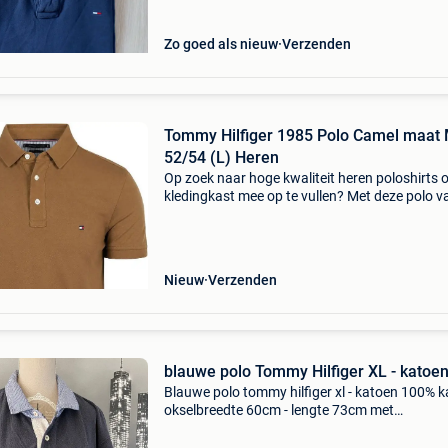
uitstraling. Een ti
Zo goed als nieuw
Verzenden
Tommy Hilfiger 1985 Polo Camel maat Maat
52/54 (L) Heren
Op zoek naar hoge kwaliteit heren poloshirts 
kledingkast mee op te vullen? Met deze polo v
tommy hilfiger heb je altijd een goed polo in hu
tommy hilfiger 1985 polo camel is heel geschi
Nieuw
Verzenden
blauwe polo Tommy Hilfiger XL - katoe
Blauwe polo tommy hilfiger xl - katoen 100% 
okselbreedte 60cm - lengte 73cm met
reserveknoopje rookvrije omgeving - geen dier
bekijk ook mijn andere zoekertjes nog herenkle