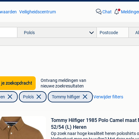
waarden
Veiligheidscentrum
Chat
Meldinge
Polo's
A
Ontvang meldingen van
 je zoekopdracht
nieuwe zoekresultaten
ren
Polo's
Tommy hilfiger
Verwijder filters
Tommy Hilfiger 1985 Polo Camel maat Maat
52/54 (L) Heren
Op zoek naar hoge kwaliteit heren poloshirts 