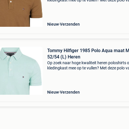
kledingkast mee op te vullen? Met deze polo v
tommy hilfiger heb je altijd een goed polo in hu
tommy hilfiger 1985 polo camel is heel geschi
Nieuw
Verzenden
Tommy Hilfiger 1985 Polo Aqua maat Maat
52/54 (L) Heren
Op zoek naar hoge kwaliteit heren poloshirts 
kledingkast mee op te vullen? Met deze polo v
tommy hilfiger heb je altijd een goed polo in hu
tommy hilfiger 1985 polo aqua is heel geschik
Nieuw
Verzenden