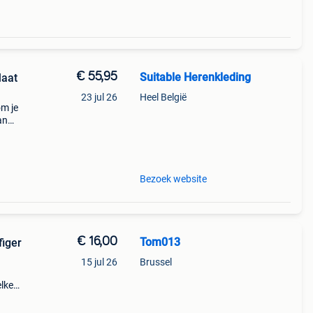
€ 55,95
Suitable Herenkleding
23 jul 26
Heel België
om je
an
is. De
t
Bezoek website
€ 16,00
Tom013
figer
15 jul 26
Brussel
elke