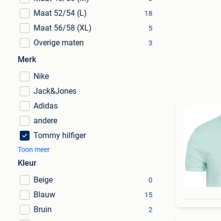
Maat 52/54 (L)
18
Maat 56/58 (XL)
5
Overige maten
3
Merk
Nike
Jack&Jones
Adidas
andere
Tommy hilfiger
Toon meer
Kleur
Beige
0
Blauw
15
Bruin
2