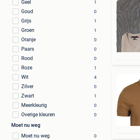
Geel
1
Goud
0
Grijs
1
Groen
1
Oranje
0
Paars
0
Rood
0
Roze
1
Wit
4
Zilver
0
Zwart
1
Meerkleurig
0
Overige kleuren
0
Moet nu weg
Moet nu weg
0