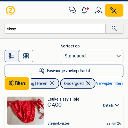
Ondergoed
Sorteer op
Alle afstanden…
Bewaar je zoekopdracht
Filters
Kleding | Heren
Ondergoed
Verwijder filters
Leuke sissy slipje
€ 4,00
Details
Steenokkerzeel
29 jun 26