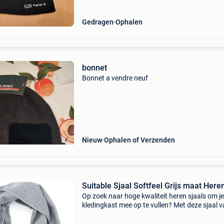
Gedragen
Ophalen
bonnet
Bonnet a vendre neuf
Nieuw
Ophalen of Verzenden
Suitable Sjaal Softfeel Grijs maat He
Op zoek naar hoge kwaliteit heren sjaals om je
kledingkast mee op te vullen? Met deze sjaal 
suitable heb je altijd een goed sjaal in huis. De
suitable sjaal softfeel grijs is heel geschikt!sui