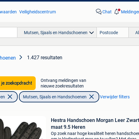
waarden
Veiligheidscentrum
Chat
Meldinge
Mutsen, Sjaals en Handschoenen
A
1.427 resultaten
choenen
Ontvang meldingen van
 je zoekopdracht
nieuwe zoekresultaten
ren
Mutsen, Sjaals en Handschoenen
Verwijder filters
Hestra Handschoen Morgan Leer Zwar
maat 9.5 Heren
Op zoek naar hoge kwaliteit heren handscho