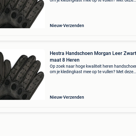
om je kledingkast mee op te vullen? Met deze
handschoenen van hestra heb je altijd een go
handschoenen in huis. De hestra handschoen
morgan leer zwart
Nieuw
Verzenden
Hestra Handschoen Morgan Leer Zwar
maat 8 Heren
Op zoek naar hoge kwaliteit heren handscho
om je kledingkast mee op te vullen? Met deze
handschoenen van hestra heb je altijd een go
handschoenen in huis. De hestra handschoen
morgan leer zwart
Nieuw
Verzenden