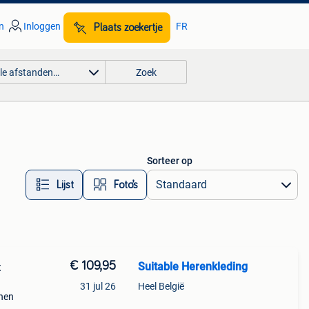
n
Inloggen
FR
Plaats zoekertje
lle afstanden…
Zoek
Sorteer op
Lijst
Foto’s
€ 109,95
Suitable Herenkleding
t
31 jul 26
Heel België
enen