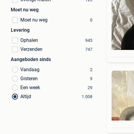
Moet nu weg
Moet nu weg
0
Levering
Ophalen
945
Verzenden
747
Aangeboden sinds
Vandaag
2
Gisteren
9
Een week
29
Altijd
1.008