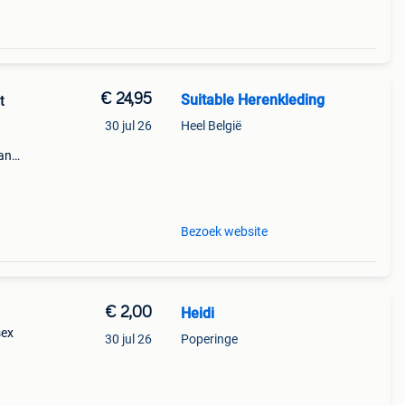
€ 24,95
Suitable Herenkleding
t
30 jul 26
Heel België
van
ikt!
Bezoek website
€ 2,00
Heidi
sex
30 jul 26
Poperinge