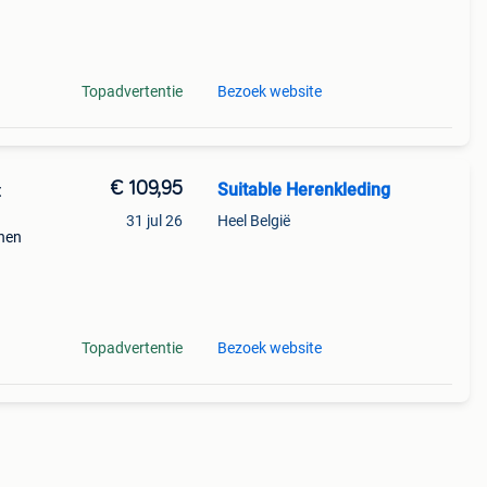
ed
Topadvertentie
Bezoek website
€ 109,95
Suitable Herenkleding
t
31 jul 26
Heel België
enen
ed
Topadvertentie
Bezoek website