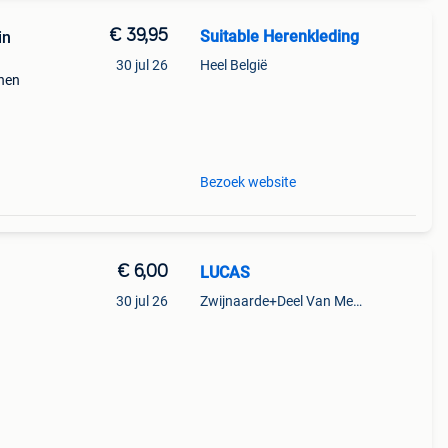
€ 39,95
Suitable Herenkleding
in
30 jul 26
Heel België
enen
goed
en
Bezoek website
€ 6,00
LUCAS
30 jul 26
Zwijnaarde+Deel Van Merelbeke