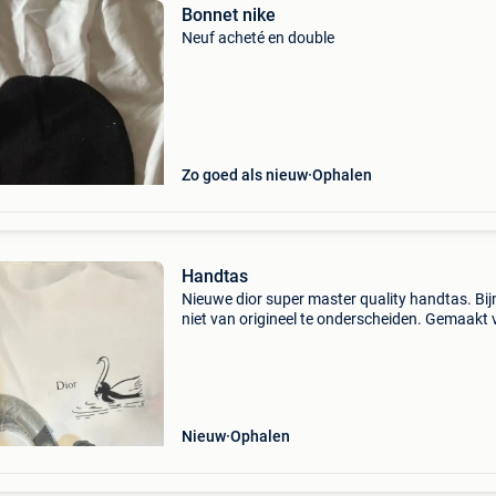
Bonnet nike
Neuf acheté en double
Zo goed als nieuw
Ophalen
Handtas
Nieuwe dior super master quality handtas. Bij
niet van origineel te onderscheiden. Gemaakt
hoogwaardig, zacht leer met uitstekende
afwerking. Inclusief lange schouderriem en lu
sjaaltje. Topkw
Nieuw
Ophalen