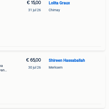
€ 15,00
Lolita Graux
31 jul 26
Chimay
€ 65,00
Shireen Hassaballah
na
30 jul 26
Merksem
 van
xe