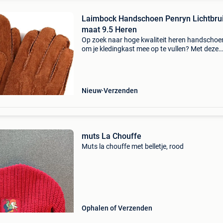
Laimbock Handschoen Penryn Lichtbru
maat 9.5 Heren
Op zoek naar hoge kwaliteit heren handscho
om je kledingkast mee op te vullen? Met deze
handschoenen van laimbock heb je altijd een 
handschoenen in huis. De laimbock handscho
penryn lichtbr
Nieuw
Verzenden
muts La Chouffe
Muts la chouffe met belletje, rood
Ophalen of Verzenden