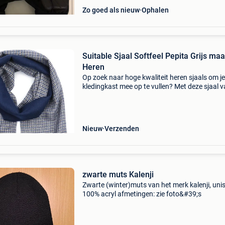
Zo goed als nieuw
Ophalen
Suitable Sjaal Softfeel Pepita Grijs maa
Heren
Op zoek naar hoge kwaliteit heren sjaals om je
kledingkast mee op te vullen? Met deze sjaal 
suitable heb je altijd een goed sjaal in huis. De
suitable sjaal softfeel pepita grijs is heel gesch
Nieuw
Verzenden
zwarte muts Kalenji
Zwarte (winter)muts van het merk kalenji, uni
100% acryl afmetingen: zie foto&#39;s