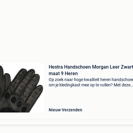
Hestra Handschoen Morgan Leer Zwar
maat 9 Heren
Op zoek naar hoge kwaliteit heren handscho
om je kledingkast mee op te vullen? Met deze
handschoenen van hestra heb je altijd een go
handschoenen in huis. De hestra handschoen
morgan leer zwart
Nieuw
Verzenden