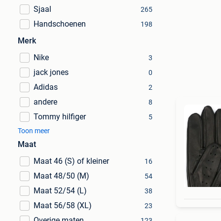
Sjaal
265
Handschoenen
198
Merk
Nike
3
jack jones
0
Adidas
2
andere
8
Tommy hilfiger
5
Toon meer
Maat
Maat 46 (S) of kleiner
16
Maat 48/50 (M)
54
Maat 52/54 (L)
38
Maat 56/58 (XL)
23
Overige maten
123