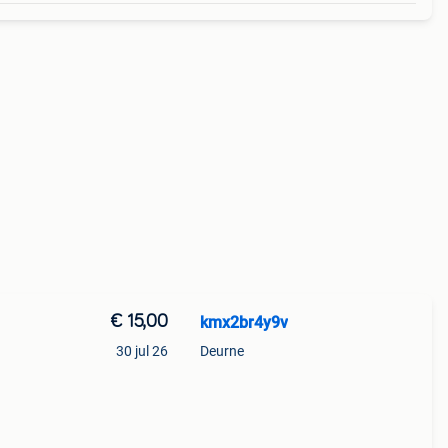
€ 15,00
kmx2br4y9v
30 jul 26
Deurne