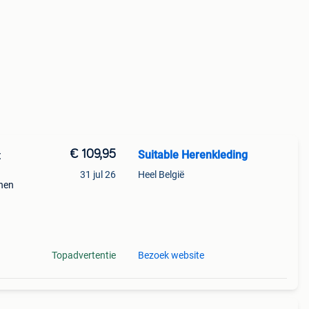
€ 109,95
Suitable Herenkleding
t
31 jul 26
Heel België
enen
ed
Topadvertentie
Bezoek website