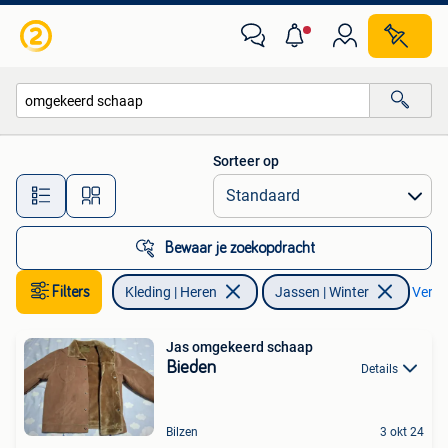
Jassen | Winter
Sorteer op
Alle afstanden…
Bewaar je zoekopdracht
Filters
Kleding | Heren
Jassen | Winter
Verwij
Jas omgekeerd schaap
Bieden
Details
Bilzen
3 okt 24