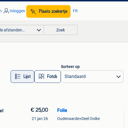
n
Inloggen
FR
Plaats zoekertje
lle afstanden…
Zoek
Sorteer op
Lijst
Foto’s
€ 25,00
Folie
el
21 jan 26
Oudenaarde+Deel Ooike