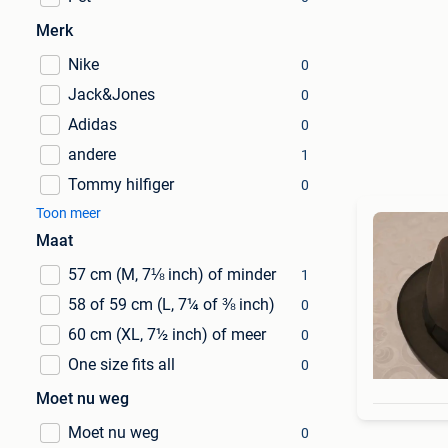
Merk
Nike
0
Jack&Jones
0
Adidas
0
andere
1
Tommy hilfiger
0
Toon meer
Maat
57 cm (M, 7⅛ inch) of minder
1
58 of 59 cm (L, 7¼ of ⅜ inch)
0
60 cm (XL, 7½ inch) of meer
0
One size fits all
0
Moet nu weg
Moet nu weg
0