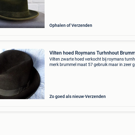
Ophalen of Verzenden
Vilten hoed Roymans Turhnhout Brumm
Vilten zwarte hoed verkocht bij roymans turn
merk brummel maat 57 gebruik maar in zeer 
staat, geen motgaten. Zie foto&#39;s. Doe ee
en hij kan van u worden verzendmogelijkheden 
Zo goed als nieuw
Verzenden