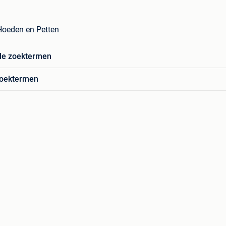
Hoeden en Petten
de zoektermen
zoektermen