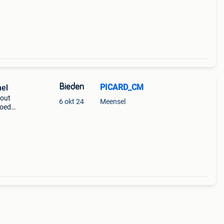
Bieden
PICARD_CM
el
hout
6 okt 24
Meensel
goede
n bod
: vi