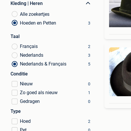
Kleding | Heren
Alle zoekertjes
Hoeden en Petten
3
Taal
Français
2
Nederlands
3
Nederlands & Français
5
Conditie
Nieuw
0
Zo goed als nieuw
1
Gedragen
0
Type
Hoed
2
Pet
0