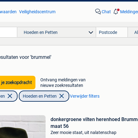
waarden
Veiligheidscentrum
Chat
Meldinge
Hoeden en Petten
A
esultaten
voor 'brummel'
Ontvang meldingen van
 je zoekopdracht
nieuwe zoekresultaten
ren
Hoeden en Petten
Verwijder filters
donkergroene vilten herenhoed Brumm
maat 56
Zeer mooie staat, uit nalatenschap