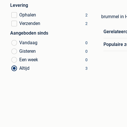
Levering
Ophalen
2
brummel in 
Verzenden
2
Gerelateer
Aangeboden sinds
Vandaag
0
Populaire 
Gisteren
0
Een week
0
Altijd
3