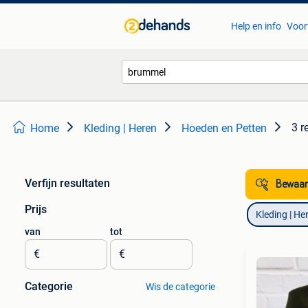
Help en info
Voor
3 r
Home
Kleding | Heren
Hoeden en Petten
Verfijn resultaten
Bewaar
Prijs
Kleding | He
van
tot
€
€
Categorie
Wis de categorie