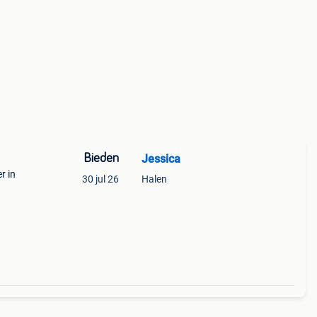
Bieden
Jessica
r in
30 jul 26
Halen