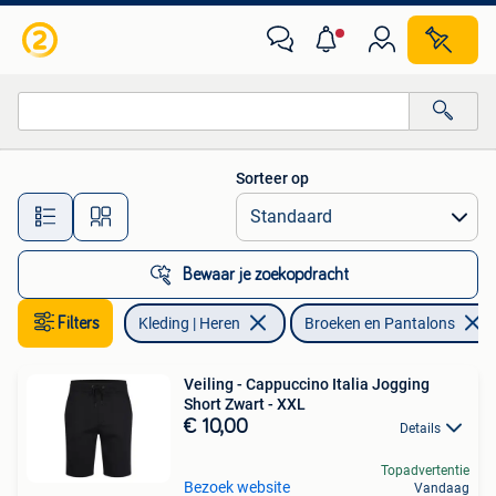
Broeken en Pantalons
Sorteer op
Alle afstanden…
Bewaar je zoekopdracht
Filters
Kleding | Heren
Broeken en Pantalons
Veiling - Cappuccino Italia Jogging
Short Zwart - XXL
€ 10,00
Details
Topadvertentie
Bezoek website
Vandaag