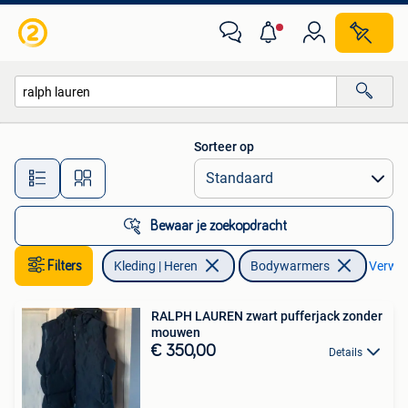
Bodywarmers
Sorteer op
Alle afstanden…
Bewaar je zoekopdracht
Filters
Kleding | Heren
Bodywarmers
Verwijd
RALPH LAUREN zwart pufferjack zonder
mouwen
€ 350,00
Details