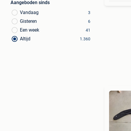
Aangeboden sinds
Vandaag
3
Gisteren
6
Een week
41
Altijd
1.360