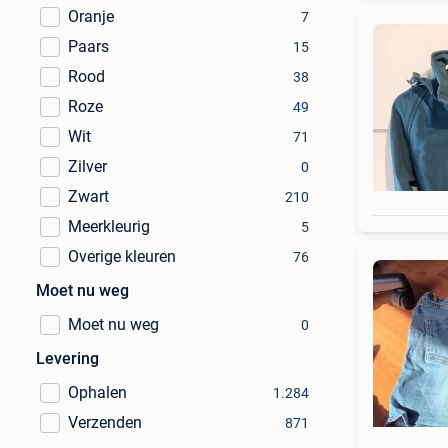
Oranje
7
Paars
15
Rood
38
Roze
49
Wit
71
Zilver
0
Zwart
210
Meerkleurig
5
Overige kleuren
76
Moet nu weg
Moet nu weg
0
Levering
Ophalen
1.284
Verzenden
871