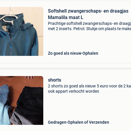
Softshell zwangerschaps- en draagjas
Mamalila maat L
Prachtige softshell zwangerschaps- en draag
met 2 inserts. Petrol. Stukje om plaats te ma
je kindje te dragen kan zowel vooraan als
achteraan de jas ingeritst worden. Afritsbare 
Kap voor
Zo goed als nieuw
Ophalen
shorts
2 shorts zo goed als nieuw 5 euro voor de 2 k
ook appart verkocht worden
Gedragen
Ophalen of Verzenden