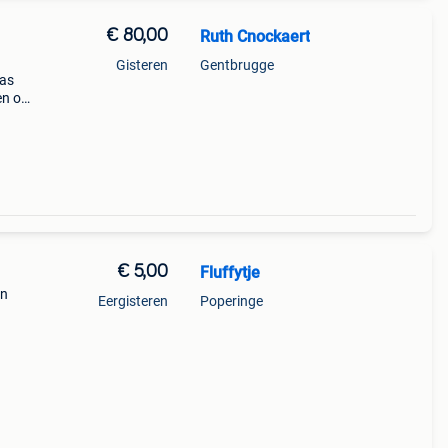
€ 80,00
Ruth Cnockaert
Gisteren
Gentbrugge
jas
ken om
kap.
€ 5,00
Fluffytje
an
Eergisteren
Poperinge