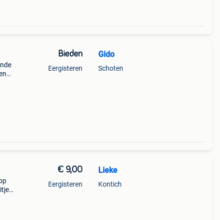
Bieden
Gido
ende
Eergisteren
Schoten
 en
€ 9,00
Lieke
oop
Eergisteren
Kontich
itje
don