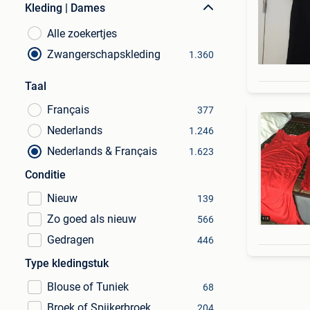
Kleding | Dames
Alle zoekertjes
Zwangerschapskleding
1.360
Taal
Français
377
Nederlands
1.246
Nederlands & Français
1.623
Conditie
Nieuw
139
Zo goed als nieuw
566
Gedragen
446
Type kledingstuk
Blouse of Tuniek
68
Broek of Spijkerbroek
204