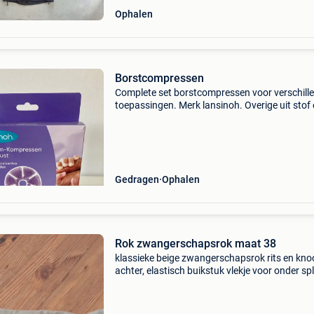
Ophalen
Borstcompressen
Complete set borstcompressen voor verschill
toepassingen. Merk lansinoh. Overige uit stof
wasbaar.
Gedragen
Ophalen
Rok zwangerschapsrok maat 38
​klassieke beige zwangerschapsrok rits en kn
achter, elastisch buikstuk vlekje voor onder spl
achter lichtjes verder formes paris daniel bou
afhalen, cash vrijblijvend zien