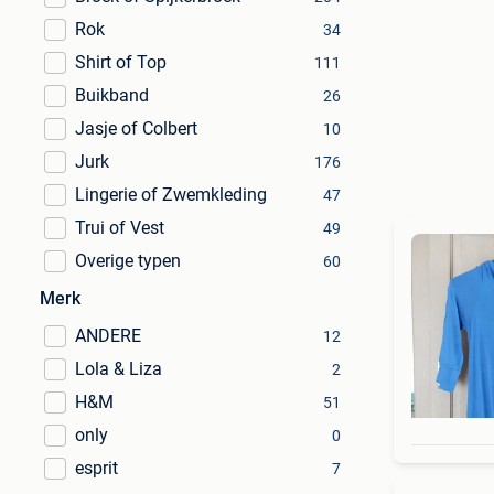
Rok
34
Shirt of Top
111
Buikband
26
Jasje of Colbert
10
Jurk
176
Lingerie of Zwemkleding
47
Trui of Vest
49
Overige typen
60
Merk
ANDERE
12
Lola & Liza
2
H&M
51
only
0
esprit
7