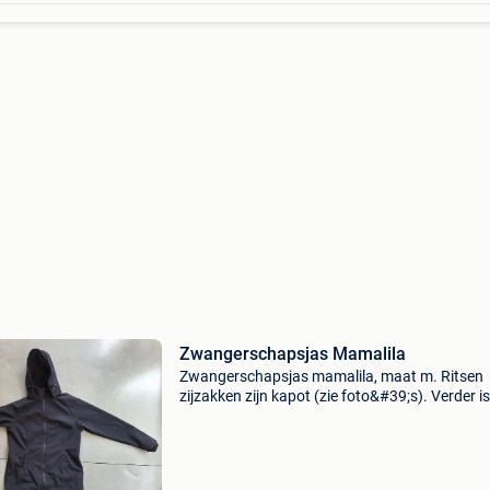
Zwangerschapsjas Mamalila
Zwangerschapsjas mamalila, maat m. Ritsen
zijzakken zijn kapot (zie foto&#39;s). Verder i
jas nog in goede staat. Twee bijhorende
tussenstukken: eentje om de jas te vergroten 
eentje voor de