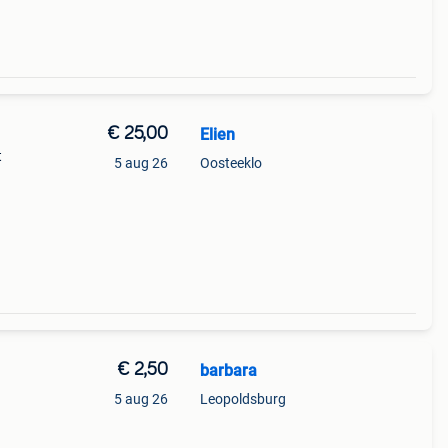
€ 25,00
Elien
t
5 aug 26
Oosteeklo
€ 2,50
barbara
5 aug 26
Leopoldsburg