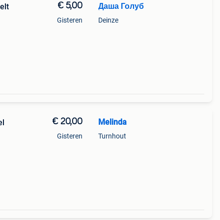
€ 5,00
Даша Голуб
elt
Gisteren
Deinze
€ 20,00
Melinda
el
Gisteren
Turnhout