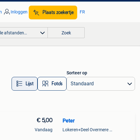
n
Inloggen
FR
Plaats zoekertje
lle afstanden…
Zoek
Sorteer op
Lijst
Foto’s
€ 5,00
Peter
Vandaag
Lokeren+Deel Overmere En Zele