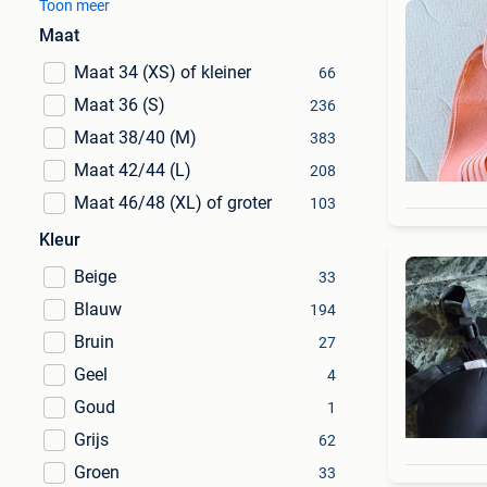
Toon meer
Maat
Maat 34 (XS) of kleiner
66
Maat 36 (S)
236
Maat 38/40 (M)
383
Maat 42/44 (L)
208
Maat 46/48 (XL) of groter
103
Kleur
Beige
33
Blauw
194
Bruin
27
Geel
4
Goud
1
Grijs
62
Groen
33