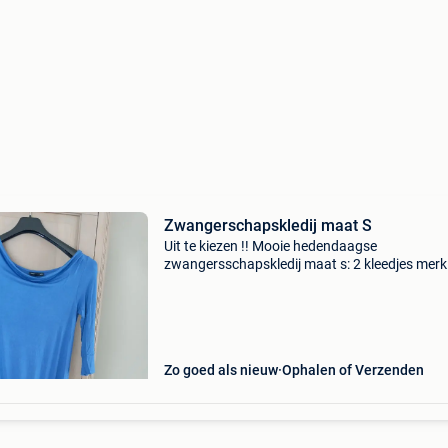
Zwangerschapskledij maat S
Uit te kiezen !! Mooie hedendaagse
zwangersschapskledij maat s: 2 kleedjes merk
noppies en jolironde + vestje ook van jolironde 
t-shirts , korte en lange mouwen , merken colli
mama licious e
Zo goed als nieuw
Ophalen of Verzenden