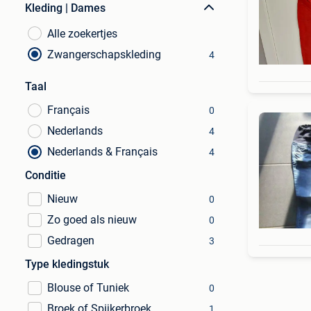
Kleding | Dames
Alle zoekertjes
Zwangerschapskleding
4
Taal
Français
0
Nederlands
4
Nederlands & Français
4
Conditie
Nieuw
0
Zo goed als nieuw
0
Gedragen
3
Type kledingstuk
Blouse of Tuniek
0
Broek of Spijkerbroek
1