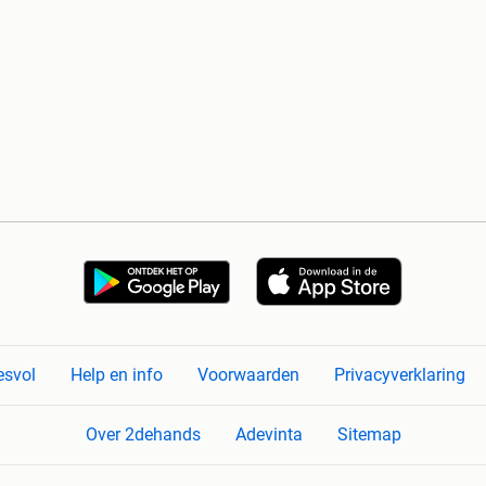
esvol
Help en info
Voorwaarden
Privacyverklaring
Over 2dehands
Adevinta
Sitemap