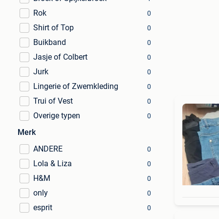
Rok
0
Shirt of Top
0
Buikband
0
Jasje of Colbert
0
Jurk
0
Lingerie of Zwemkleding
0
Trui of Vest
0
Overige typen
0
Merk
ANDERE
0
Lola & Liza
0
H&M
0
only
0
esprit
0