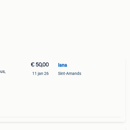
€ 50,00
lana
us,
11 jan 26
Sint-Amands