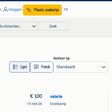
n
Inloggen
FR
Plaats zoekertje
lle afstanden…
Zoek
Sorteer op
Lijst
Foto’s
€ 1,00
valerie
15 mei 26
Oostkamp