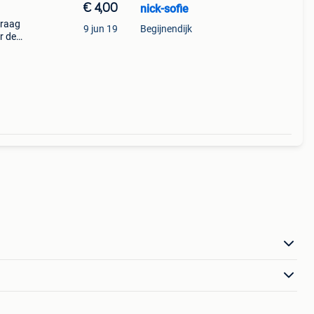
€ 4,00
nick-sofie
graag
9 jun 19
Begijnendijk
r de
enden