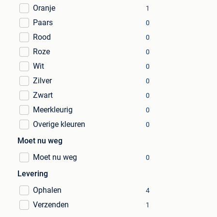
Oranje
1
Paars
0
Rood
0
Roze
0
Wit
0
Zilver
0
Zwart
0
Meerkleurig
0
Overige kleuren
0
Moet nu weg
Moet nu weg
0
Levering
Ophalen
4
Verzenden
1