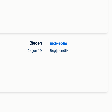
Bieden
nick-sofie
24 jun 19
Begijnendijk