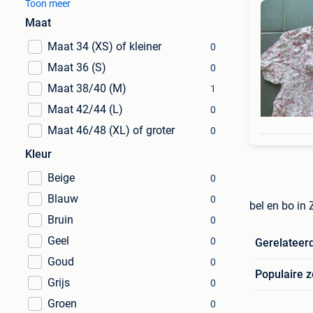
Toon meer
Maat
Maat 34 (XS) of kleiner
0
Maat 36 (S)
0
Maat 38/40 (M)
1
Maat 42/44 (L)
0
Maat 46/48 (XL) of groter
0
Kleur
Beige
0
Blauw
0
bel en bo in
Bruin
0
Geel
0
Gerelateer
Goud
0
Populaire 
Grijs
0
Groen
0