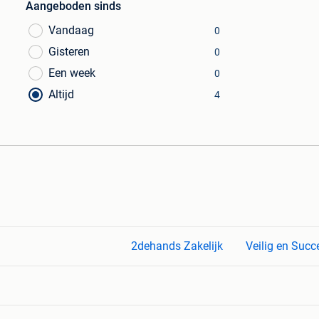
Aangeboden sinds
Vandaag
0
Gisteren
0
Een week
0
Altijd
4
2dehands Zakelijk
Veilig en Succ