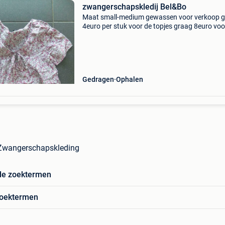
zwangerschapskledij Bel&Bo
Maat small-medium gewassen voor verkoop 
4euro per stuk voor de topjes graag 8euro voo
broek op te halen in 3130 begijnendijk of verz
met bpost
Gedragen
Ophalen
 Zwangerschapskleding
de zoektermen
zoektermen