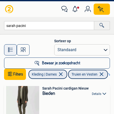
Truien en Vesten
Sorteer op
Alle afstanden…
Bewaar je zoekopdracht
Filters
Kleding | Dames
Truien en Vesten
Ver
Sarah Pacini cardigan Nieuw
Bieden
Details