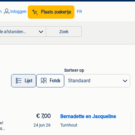
n
Inloggen
FR
Plaats zoekertje
lle afstanden…
Zoek
Sorteer op
Lijst
Foto’s
€ 7,00
Bernadette en Jacqueline
w!
24 jun 26
Turnhout
us