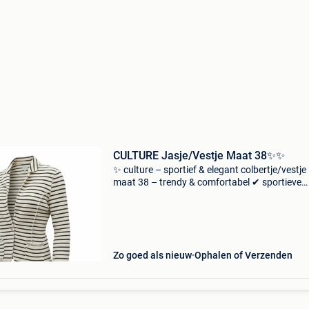
CULTURE Jasje/Vestje Maat 38✨️✨️
✨ culture – sportief & elegant colbertje/vestje
maat 38 – trendy & comfortabel ✔ sportieve
uitstraling met een stijlvolle touch ✔ 100% ka
ademend & zacht ✔ gedragen, maar nog in pr
Zo goed als nieuw
Ophalen of Verzenden