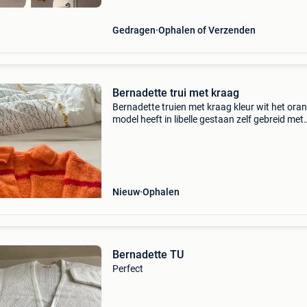
Gedragen
Ophalen of Verzenden
Bernadette trui met kraag
Bernadette truien met kraag kleur wit het ora
model heeft in libelle gestaan zelf gebreid met
naalden boord met nld 7 en de witte is reeds
verkocht
Nieuw
Ophalen
Bernadette TU
Perfect