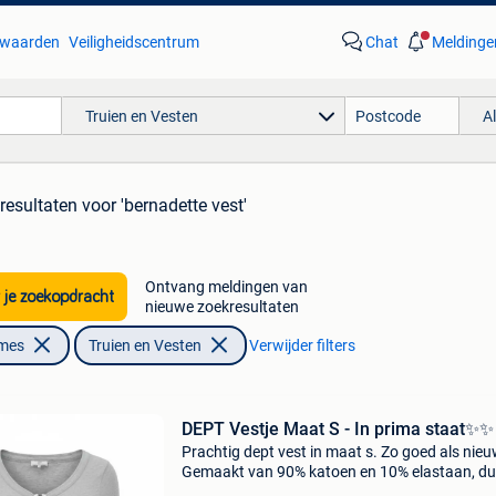
waarden
Veiligheidscentrum
Chat
Meldinge
Truien en Vesten
A
resultaten
voor 'bernadette vest'
Ontvang meldingen van
 je zoekopdracht
nieuwe zoekresultaten
ames
Truien en Vesten
Verwijder filters
DEPT Vestje Maat S - In prima staat✨️✨️
Prachtig dept vest in maat s. Zo goed als nieu
Gemaakt van 90% katoen en 10% elastaan, d
heerlijk stretchgevoel. Ideaal voor de koudere