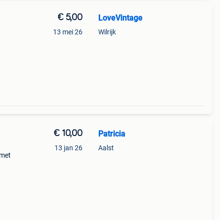
€ 5,00
LoveVintage
13 mei 26
Wilrijk
€ 10,00
Patricia
13 jan 26
Aalst
 met