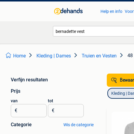
Help en info
Voor
48 
Home
Kleding | Dames
Truien en Vesten
Verfijn resultaten
Bewaar
Prijs
Kleding | D
van
tot
€
€
Categorie
Wis de categorie