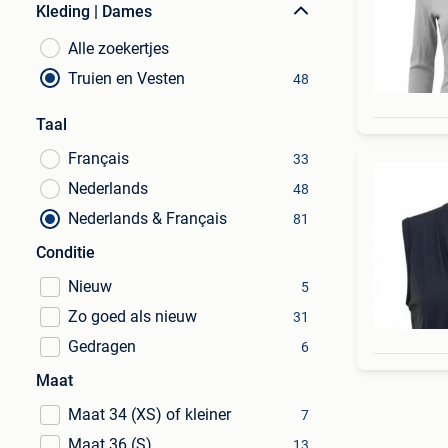
Kleding | Dames
Alle zoekertjes
Truien en Vesten
48
Taal
Français
33
Nederlands
48
Nederlands & Français
81
Conditie
Nieuw
5
Zo goed als nieuw
31
Gedragen
6
Maat
Maat 34 (XS) of kleiner
7
Maat 36 (S)
13