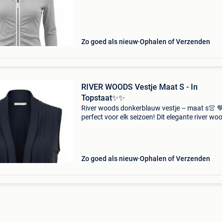
dagen. Afmetingen: schouderbreedte 39 cm,
borstbreedte 35 cm
Zo goed als nieuw
Ophalen of Verzenden
RIVER WOODS Vestje Maat S - In
Topstaat✨️✨️
River woods donkerblauw vestje – maat s👚 
perfect voor elk seizoen! Dit elegante river wo
vestje is de ideale aanvulling op je garderobe. 
zachte materiaal biedt comfort, terwijl de klas
Zo goed als nieuw
Ophalen of Verzenden