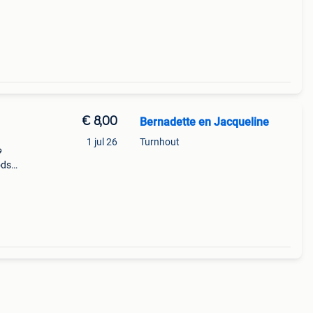
€ 8,00
Bernadette en Jacqueline
1 jul 26
Turnhout

ods
Het
sieke