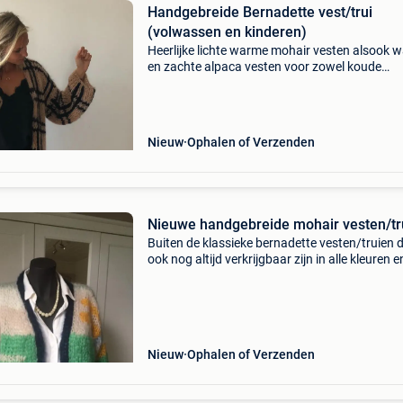
Handgebreide Bernadette vest/trui
(volwassen en kinderen)
Heerlijke lichte warme mohair vesten alsook 
en zachte alpaca vesten voor zowel koude
winterdagen, lentedagen als frisse
zomerochtenden en avonden. Verkrijgbaar zo
voor volwassenen als kindere
Nieuw
Ophalen of Verzenden
Nieuwe handgebreide mohair vesten/tr
Buiten de klassieke bernadette vesten/truien d
ook nog altijd verkrijgbaar zijn in alle kleuren 
samenstellingen, zie je hier toch wel wat ande
varianten hierop, alsook een zomerversie van
Nieuw
Ophalen of Verzenden