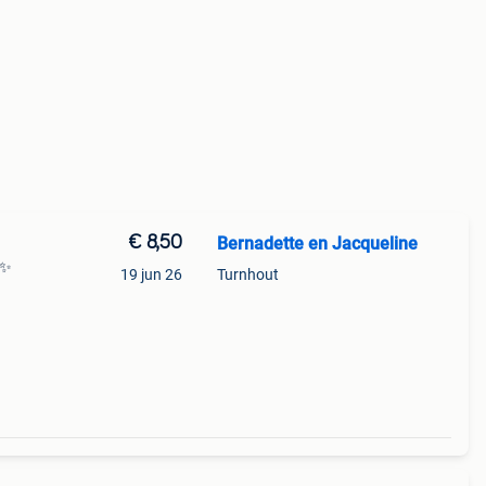
€ 8,50
Bernadette en Jacqueline
 ✨
19 jun 26
Turnhout
toen –