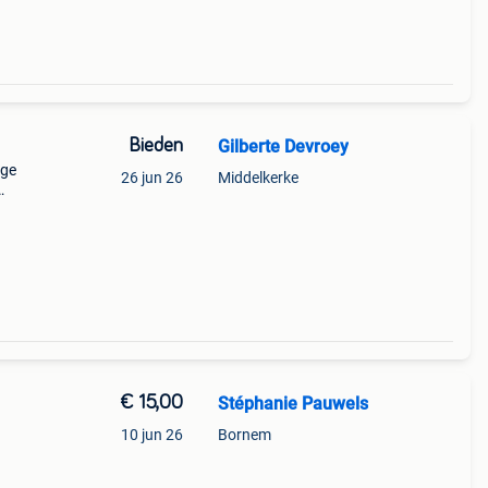
Bieden
Gilberte Devroey
nge
26 jun 26
Middelkerke
€ 15,00
Stéphanie Pauwels
10 jun 26
Bornem