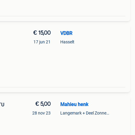
€ 15,00
VDBR
17 jun 21
Hasselt
€ 5,00
Mahieu henk
TU
28 nov 23
Langemark + Deel Zonnebeke