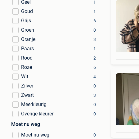
Geel
1
Goud
1
Grijs
6
Groen
0
Oranje
3
Paars
1
Rood
2
Roze
6
Wit
4
Zilver
0
Zwart
3
Meerkleurig
0
Overige kleuren
0
Moet nu weg
Moet nu weg
0