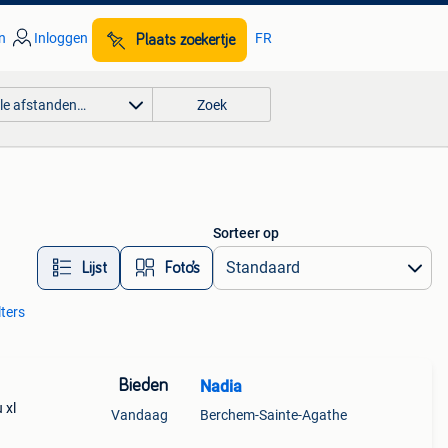
n
Inloggen
FR
Plaats zoekertje
lle afstanden…
Zoek
Sorteer op
Lijst
Foto’s
lters
Bieden
Nadia
 xl
Vandaag
Berchem-Sainte-Agathe