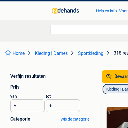
Help en info
Voor
318 re
Home
Kleding | Dames
Sportkleding
Verfijn resultaten
Bewaar
Prijs
Kleding | D
van
tot
€
€
Categorie
Wis de categorie