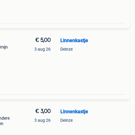
€ 5,00
Linnenkastje
 mijn
3 aug 26
Deinze
€ 3,00
Linnenkastje
andere
3 aug 26
Deinze
en