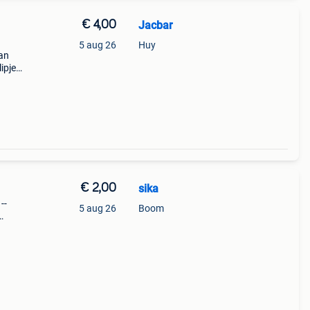
€ 4,00
Jacbar
5 aug 26
Huy
van
ipje.
di
€ 2,00
sika
--
5 aug 26
Boom
-