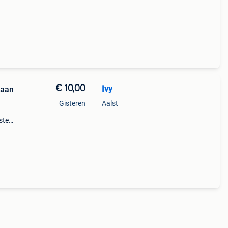
€ 10,00
Ivy
 aan
Gisteren
Aalst
sten
mming.
lay.