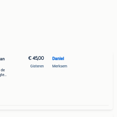
€ 45,00
Daniel
van
Gisteren
Merksem
 de
gte