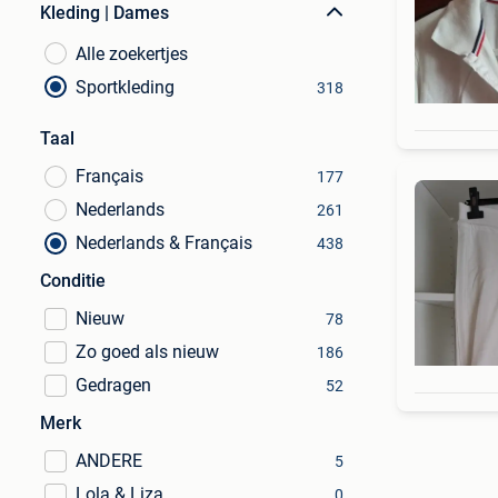
Kleding | Dames
Alle zoekertjes
Sportkleding
318
Taal
Français
177
Nederlands
261
Nederlands & Français
438
Conditie
Nieuw
78
Zo goed als nieuw
186
Gedragen
52
Merk
ANDERE
5
Lola & Liza
0