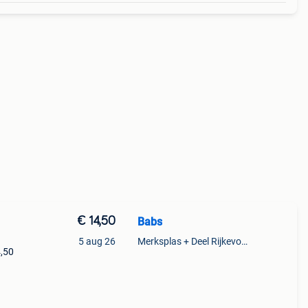
€ 14,50
Babs
5 aug 26
Merksplas + Deel Rijkevorsel
4,50