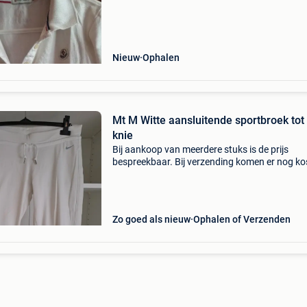
Nieuw
Ophalen
Mt M Witte aansluitende sportbroek tot
knie
Bij aankoop van meerdere stuks is de prijs
bespreekbaar. Bij verzending komen er nog ko
bij afhankelijk van gewicht, grootte en beste
Verzending met vinted go, bpost of mondial re
Kijk d
Zo goed als nieuw
Ophalen of Verzenden