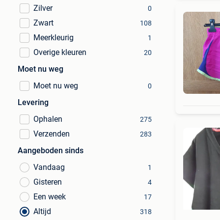
Zilver
0
Zwart
108
Meerkleurig
1
Overige kleuren
20
Moet nu weg
Moet nu weg
0
Levering
Ophalen
275
Verzenden
283
Aangeboden sinds
Vandaag
1
Gisteren
4
Een week
17
Altijd
318