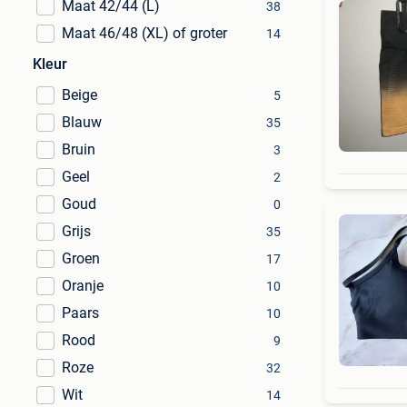
Maat 42/44 (L)
38
Maat 46/48 (XL) of groter
14
Kleur
Beige
5
Blauw
35
Bruin
3
Geel
2
Goud
0
Grijs
35
Groen
17
Oranje
10
Paars
10
Rood
9
Roze
32
Wit
14