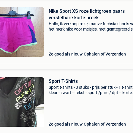
Nike Sport XS roze lichtgroen paars
verstelbare korte broek
Hallo, ik verkoop roze, mauve fuchsia shorts 
het merk nike voor meisjes, met geïntegreerd sl
Het is mogelijk om ze strakker te maken en de
shorts in de taille te verstellen dankzij een zak 
Zo goed als nieuw
Ophalen of Verzenden
Sport T-Shirts
Sport t-shirts - 3 stuks - prijs per stuk - 1 t-shirt 
kleur - zwart -- tekst - sport /pure / dpt -- korte
mouwen -- maat xxl -- dutchy - 1 t-shirt -- kleur 
zwart - afgeboord met roos -- korte mou
Zo goed als nieuw
Ophalen of Verzenden