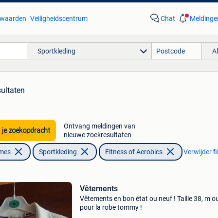
waarden
Veiligheidscentrum
Chat
Meldinge
Sportkleding
A
sultaten
Ontvang meldingen van
 je zoekopdracht
nieuwe zoekresultaten
ames
Sportkleding
Fitness of Aerobics
Verwijder fi
Vêtements
Vêtements en bon état ou neuf ! Taille 38, m ou
pour la robe tommy !