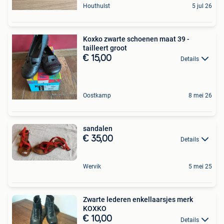
Houthulst
5 jul 26
Koxko zwarte schoenen maat 39 -
tailleert groot
€ 15,00
Details
Oostkamp
8 mei 26
sandalen
€ 35,00
Details
Wervik
5 mei 25
Zwarte lederen enkellaarsjes merk
KOXKO
€ 10,00
Details