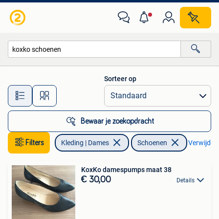
Schoenen
Sorteer op
Alle afstanden…
Bewaar je zoekopdracht
Filters
Kleding | Dames
Schoenen
Verwijder f
KoxKo damespumps maat 38
€ 30,00
Details