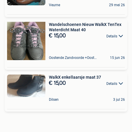
Veurne
29 mei 26
Wandelschoenen Nieuw WalkX TenTex
Waterdicht Maat 40
€ 15,00
Details
Oostende Zandvoorde +Oostende
15 jun 26
WalkX enkellaarsje maat 37
€ 15,00
Details
Dilsen
3 jul 26