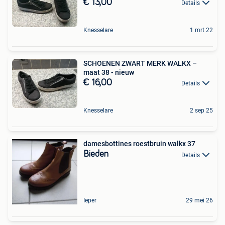
€ 13,00
Details
Knesselare
1 mrt 22
SCHOENEN ZWART MERK WALKX –
maat 38 - nieuw
€ 16,00
Details
Knesselare
2 sep 25
damesbottines roestbruin walkx 37
Bieden
Details
Ieper
29 mei 26