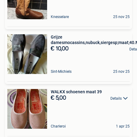
Knesselare
25 nov 25
Grijze
damesmocassins,nubuck,siergesp;maat;40.
€ 10,00
Deta
Sint-Michiels
25 nov 25
WALKX schoenen maat 39
€ 5,00
Details
Charleroi
1 apr 25