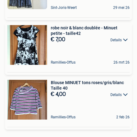
Sint-Joris-Weert
29 mei 26
robe noir & blanc doublée - Minuet
petite - taille42
€ 7,00
Details
Ramillies-Offus
26 mrt 26
Blouse MINUET tons roses/gris/blanc
Taille 40
€ 4,00
Details
Ramillies-Offus
2 feb 26