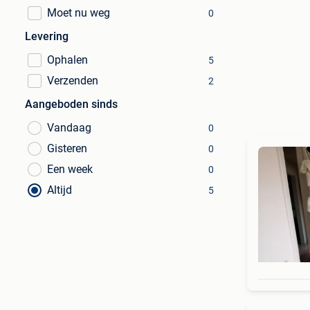
Moet nu weg
0
Levering
Ophalen
5
Verzenden
2
Aangeboden sinds
Vandaag
0
Gisteren
0
Een week
0
Altijd
5