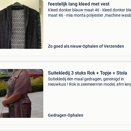
feestelijk lang kleed met vest
Kleed donker blauw maat 46 - kleed donker b
maat 46 - mia monta polyester ,machine wasb
niet strijken ruglente1,25 m, onderarm breedt
cm vest in zware guipure kant ruglente 85 cm
slecht ee
Zo goed als nieuw
Ophalen of Verzenden
Suitekledij 3 stuks Rok + Topje + Stola
Suitekledij één maal gedragen, gereinigd in
nieuwkuis ! Rok is zeemeermin model, afm len
94 cm omtrek lende rondom 83 cm, topje is
gevoerd sluiting op de rug met rits en aan de h
met knopjes
Gedragen
Ophalen