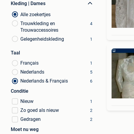
Kleding | Dames
Alle zoekertjes
Trouwkleding en
4
Trouwaccessoires
Gelegenheidskleding
1
Taal
Français
1
Nederlands
5
Nederlands & Français
6
Conditie
Nieuw
1
Zo goed als nieuw
2
Gedragen
2
Moet nu weg