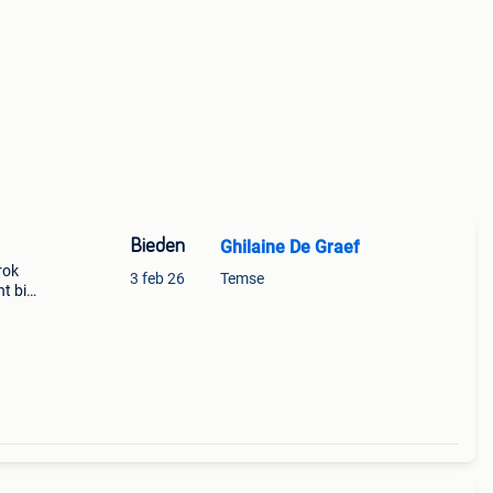
Bieden
Ghilaine De Graef
rok
3 feb 26
Temse
t bij