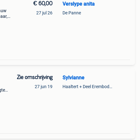
€ 60,00
Verslype anita
lauw
27 jul 26
De Panne
aar,
e 56
Zie omschrijving
Sylvianne
27 jun 19
Haaltert + Deel Erembodegem
gte
als