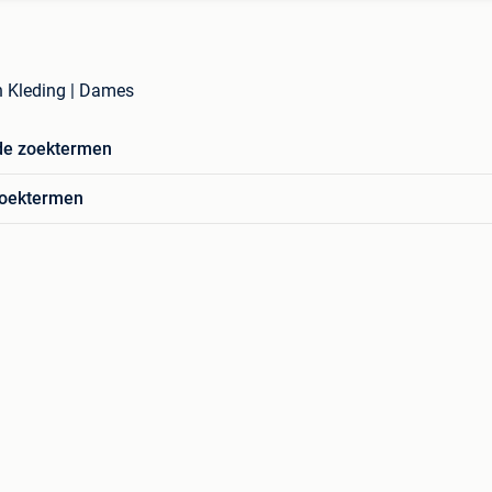
n Kleding | Dames
de zoektermen
zoektermen