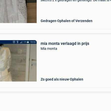
slechts 2 x gedragen en gereinigd. De maat is 
44. Dit kleed was eigenlijk een combinatie van 
trouwjurken samen dat bij mia monta in zott
(na
Gedragen
Ophalen of Verzenden
mía monta verlaagd in prijs
Mía monta
Zo goed als nieuw
Ophalen