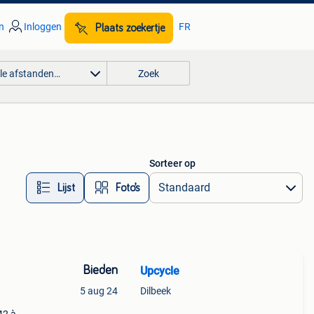
n
Inloggen
FR
Plaats zoekertje
lle afstanden…
Zoek
Sorteer op
Lijst
Foto’s
Bieden
Upcycle
5 aug 24
Dilbeek