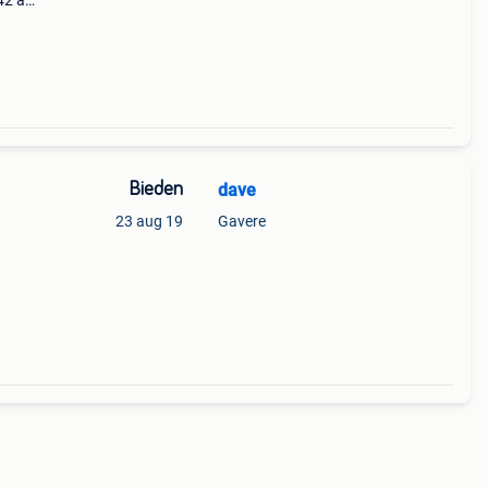
42 à
4 à 5
egem
Bieden
dave
23 aug 19
Gavere