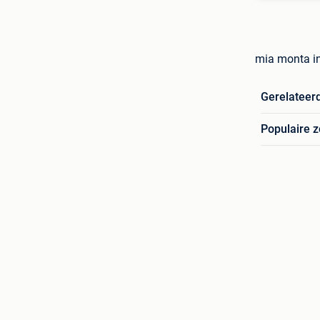
mia monta i
Gerelateer
Populaire 