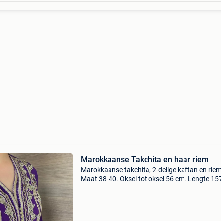
Marokkaanse Takchita en haar riem
Marokkaanse takchita, 2-delige kaftan en riem
Maat 38-40. Oksel tot oksel 56 cm. Lengte 15
Enkele sporen aan de onderkant van de jurk, 
niet te zichtbaar omdat ze aan de onderkant 
jur