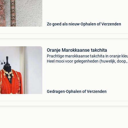
bijpassende riem is inbegrepen. Prachtige
marokkaanse takchi
Zo goed als nieuw
Ophalen of Verzenden
Oranje Marokkaanse takchita
Prachtige marokkaanse takchita in oranje kleu
Heel mooi voor gelegenheden (huwelijk, doop,
verloving,...) Takchita is al een tijdje verhuurd,
vandaar de verschillende kleine onvolkomenh
(zie fot
Gedragen
Ophalen of Verzenden