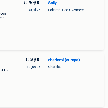
€ 299,00
Sally
30 jul 26
Lokeren+Deel Overmere En Zele
 een
ende
e,
lans
€ 50,00
charleroi (europe)
13 jun 26
Chatelet
etaal
nde
eel