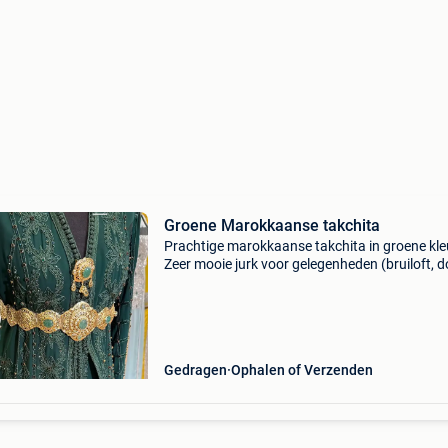
Groene Marokkaanse takchita
Prachtige marokkaanse takchita in groene kle
Zeer mooie jurk voor gelegenheden (bruiloft, d
verloving,...) Takchita werd eerder verhuurd,
vandaar de verschillende gebruikssporen. Eén
maat voor
Gedragen
Ophalen of Verzenden