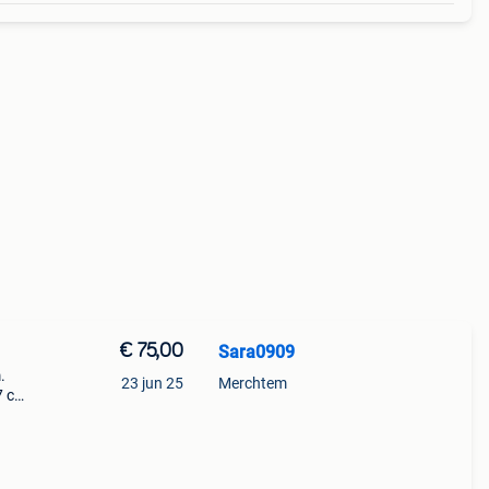
€ 75,00
Sara0909
.
23 jun 25
Merchtem
7 cm.
maar
van de