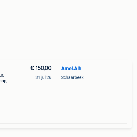
€ 150,00
Amel.Alh
ur.
31 jul 26
Schaarbeek
oop,