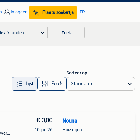
n
Inloggen
FR
Plaats zoekertje
lle afstanden…
Zoek
Sorteer op
Lijst
Foto’s
€ 0,00
Nouna
10 jan 26
Huizingen
rwerk