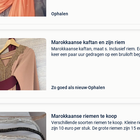
Ophalen
Marokkaanse kaftan en zijn riem
Marokkaanse kaftan, maat s. Inclusief riem. 
keer een paar uur gedragen op een bruiloft be
april. Collectie 2026. Oksel tot oksel 52 cm. V
aan de mouwen. Lengte 160 cm. Klein haaltje
d
Zo goed als nieuw
Ophalen
Marokkaanse riemen te koop
Verschillende soorten riemen te koop. Kleine 
zijn 10 euro per stuk. De grote riemen zijn 15 
per stuk.