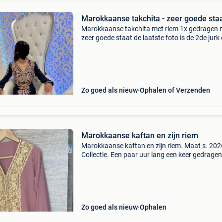
Marokkaanse takchita - zeer goede sta
Marokkaanse takchita met riem 1x gedragen n
zeer goede staat de laatste foto is de 2de jurk
te koop voor de zelfde prijs met riem
Zo goed als nieuw
Ophalen of Verzenden
Marokkaanse kaftan en zijn riem
Marokkaanse kaftan en zijn riem. Maat s. 202
Collectie. Een paar uur lang een keer gedragen
Voering aan de mouwen. Oksel tot oksel 52 c
lengte 160 cm.
Zo goed als nieuw
Ophalen