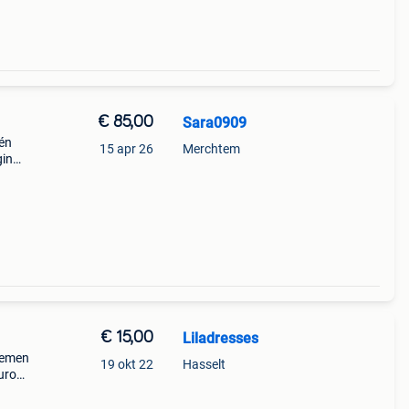
€ 85,00
Sara0909
Eén
15 apr 26
Merchtem
gin
oering
 aan
€ 15,00
Liladresses
riemen
19 okt 22
Hasselt
euro