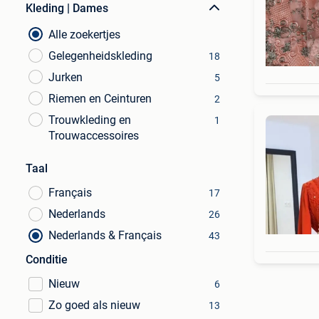
Kleding | Dames
Alle zoekertjes
Gelegenheidskleding
18
Jurken
5
Riemen en Ceinturen
2
Trouwkleding en
1
Trouwaccessoires
Taal
Français
17
Nederlands
26
Nederlands & Français
43
Conditie
Nieuw
6
Zo goed als nieuw
13