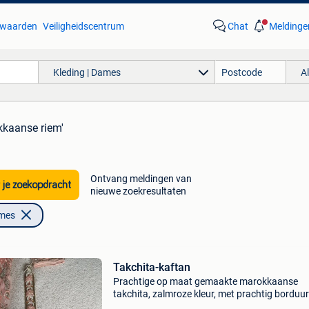
waarden
Veiligheidscentrum
Chat
Meldinge
Kleding | Dames
A
kkaanse riem'
Ontvang meldingen van
 je zoekopdracht
nieuwe zoekresultaten
ames
Takchita-kaftan
Prachtige op maat gemaakte marokkaanse
takchita, zalmroze kleur, met prachtig borduu
en fijne parels. Heel stijlvol en comfortabel. De