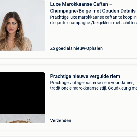
Luxe Marokkaanse Caftan –
Champagne/Beige met Gouden Details
Prachtige luxe marokkaanse caftan te koop in
elegante champagne-/beigekleur met schitter
gouden details. De jurk is gemaakt van een rijk
hoogwaardige brokaatstof met een subtiele g
en ee
Zo goed als nieuw
Ophalen
Prachtige nieuwe vergulde riem
Prachtige vintage oosterse riem voor dames,
traditionele marokkaanse stijl. Goudkleurig m
bewerkt met opengewerkte patronen, glanze
strass-steentjes en smaragdgroene stenen. H
mooi stuk voo
Verzenden