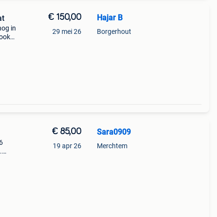
€ 150,00
Hajar B
at
og in
29 mei 26
Borgerhout
 ook
€ 85,00
Sara0909
6
19 apr 26
Merchtem
.
m