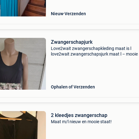
Nieuw
Verzenden
Zwangerschapjurk
Love2wait zwangerschapkleding maat is l
love2wait zwangerschapsjurk maat l – mooie 
mooie en comfortabele zwangerschapsjurk v
love2wait in maat l. De bovenkant is zwart en 
rok heeft een stij
Ophalen of Verzenden
2 kleedjes zwangerschap
Maat m/l nieuw en mooie staat!