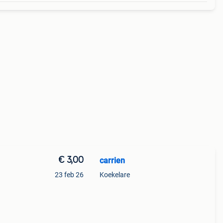
€ 3,00
carrien
23 feb 26
Koekelare