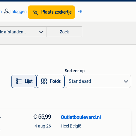
n
Inloggen
FR
Plaats zoekertje
lle afstanden…
Zoek
Sorteer op
Lijst
Foto’s
€ 55,99
Outletboulevard.nl
-
4 aug 26
Heel België
t