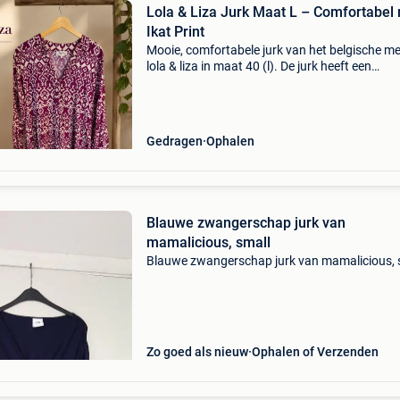
Lola & Liza Jurk Maat L – Comfortabel
Ikat Print
Mooie, comfortabele jurk van het belgische m
lola & liza in maat 40 (l). De jurk heeft een
opvallende paars-witte ikat print,
driekwartmouwen met elastische boorden en e
hals. Dankzij het s
Gedragen
Ophalen
Blauwe zwangerschap jurk van
mamalicious, small
Blauwe zwangerschap jurk van mamalicious, 
Zo goed als nieuw
Ophalen of Verzenden