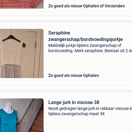
Zo goed als nieuw
Ophalen of Verzenden
Seraphine
zwangerschap/borstvoedingsjurkje
Makkelijk jurkje tijdens zwangerschap of
borstvoeding. Merk seraphine. Bestaat uit 2 d
jurk en topje bekijk gerust mijn andere zoekertj
Alle kleedjes samen mogen weg voor 80 euro.
Zo goed als nieuw
Ophalen
Lange jurk in viscose 38
Nooit gedragen lange jurk in rekbaar viscose i
tijdens zwangerschap maat 38