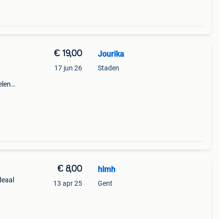
€ 19,00
Jourika
17 jun 26
Staden
elen:
es.
€ 8,00
hlmh
deaal
13 apr 25
Gent