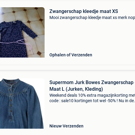
Zwangerschap kleedje maat XS
Mooi zwangerschap kleedje maat xs merk nop
Ophalen of Verzenden
Supermom Jurk Bowes Zwangerschap 
Maat L (Jurken, Kleding)
Weekend deals 10% extra magazijnkorting me
code : sale10 kortingen tot wel -50% ! Nu in de
aanbieding van € 69,99 voor € 55,99! Gratis
verzending toffe denim jurk uit de supermom
collectie.
Nieuw
Verzenden