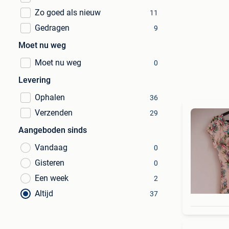
Zo goed als nieuw
11
Gedragen
9
Moet nu weg
Moet nu weg
0
Levering
Ophalen
36
Verzenden
29
Aangeboden sinds
Vandaag
0
Gisteren
0
Een week
2
Altijd
37