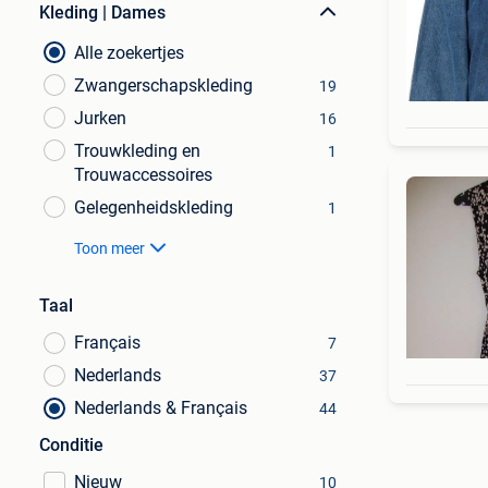
Kleding | Dames
Alle zoekertjes
Zwangerschapskleding
19
Jurken
16
Trouwkleding en
1
Trouwaccessoires
Gelegenheidskleding
1
Toon meer
Taal
Français
7
Nederlands
37
Nederlands & Français
44
Conditie
Nieuw
10