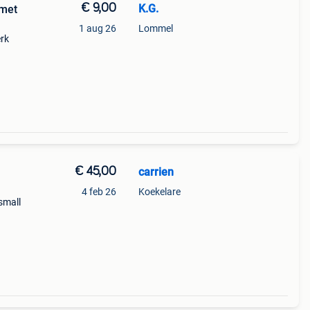
€ 9,00
K.G.
 met
1 aug 26
Lommel
erk
en v-
€ 45,00
carrien
4 feb 26
Koekelare
small