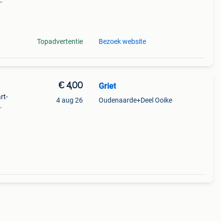
Topadvertentie
Bezoek website
€ 4,00
Griet
rt-
4 aug 26
Oudenaarde+Deel Ooike
.