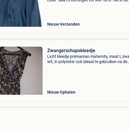
code : sale10 kortingen tot wel -50% ! Nu in de
aanbieding van € 69,99 voor € 55,99! Gratis
verzending toffe denim jurk uit de supermom
collectie.
Nieuw
Verzenden
Zwangerschapskleedje
Licht kleedje prémaman maternity, maat l, zwa
wit, in polyester ook ideaal te gebruiken na de
zwangerschap, bij het geven van borstvoeding
Nieuw
Ophalen