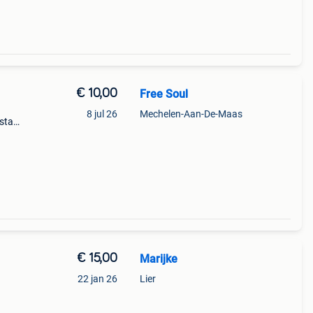
€ 10,00
Free Soul
8 jul 26
Mechelen-Aan-De-Maas
staat
an
de
€ 15,00
Marijke
22 jan 26
Lier