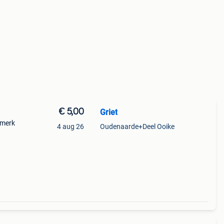
€ 5,00
Griet
 merk
4 aug 26
Oudenaarde+Deel Ooike
.