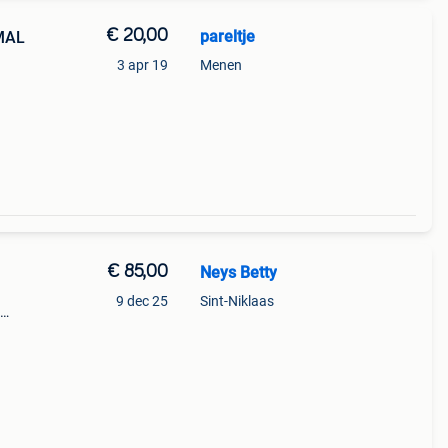
€ 20,00
pareltje
SMAL
3 apr 19
Menen
€ 85,00
Neys Betty
9 dec 25
Sint-Niklaas
edje
n