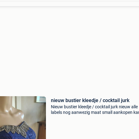
nieuw bustier kleedje / cocktail jurk
Nieuw bustier kleedje / cocktail jurk nieuw alle
labels nog aanwezig maat small aankopen ka
via vinted , ik ben er te vinden onder de naam :
belleamour1980 de vaste prijs excl verzendko
is 21