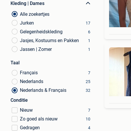
Kleding | Dames
Alle zoekertjes
Jurken
17
Gelegenheidskleding
6
Jasjes, Kostuums en Pakken
1
Jassen | Zomer
1
Taal
Français
7
Nederlands
25
Nederlands & Français
32
Conditie
Nieuw
7
Zo goed als nieuw
10
Gedragen
4