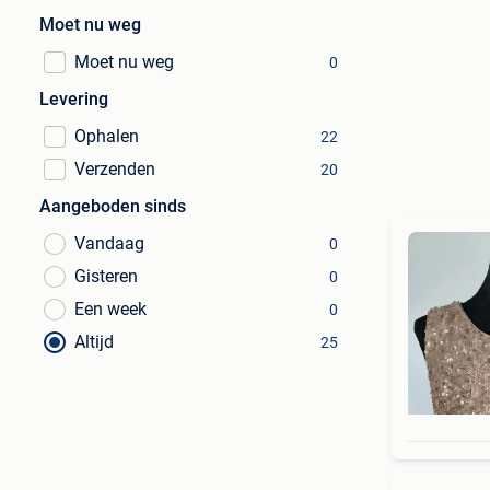
Moet nu weg
Moet nu weg
0
Levering
Ophalen
22
Verzenden
20
Aangeboden sinds
Vandaag
0
Gisteren
0
Een week
0
Altijd
25