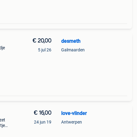
€ 20,00
desmeth
dje
5 jul 26
Galmaarden
€ 16,00
love-vlinder
zet
24 jun 19
Antwerpen
tje
mijn
eizoen