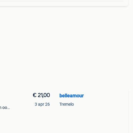
€ 21,00
belleamour
3 apr 26
Tremelo
n ook
sten