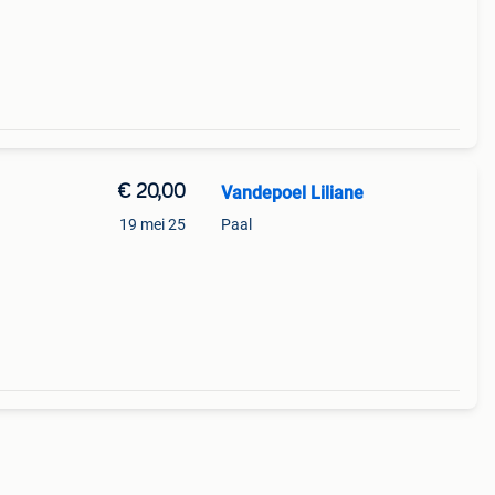
€ 20,00
Vandepoel Liliane
19 mei 25
Paal