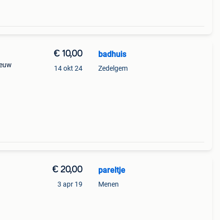
€ 10,00
badhuis
ieuw
14 okt 24
Zedelgem
€ 20,00
pareltje
3 apr 19
Menen