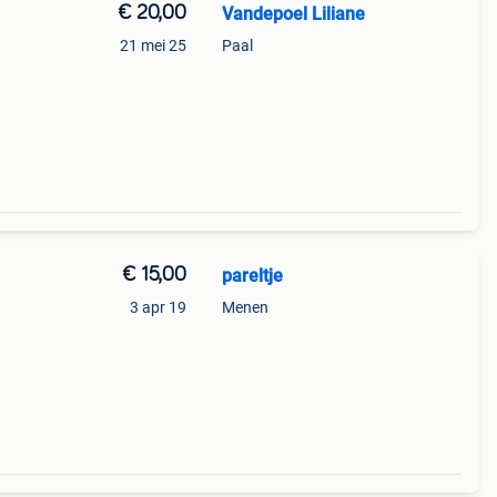
€ 20,00
Vandepoel Liliane
21 mei 25
Paal
€ 15,00
pareltje
3 apr 19
Menen