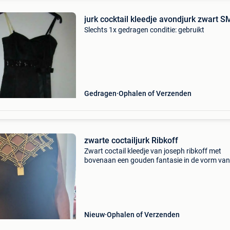
jurk cocktail kleedje avondjurk zwart 
Slechts 1x gedragen conditie: gebruikt
Gedragen
Ophalen of Verzenden
zwarte coctailjurk Ribkoff
Zwart coctail kleedje van joseph ribkoff met
bovenaan een gouden fantasie in de vorm van
ruitjes die doorschijnend zijn onderaan het kle
komt hetzelfde motief terug in de vorm van ee
brede band d
Nieuw
Ophalen of Verzenden