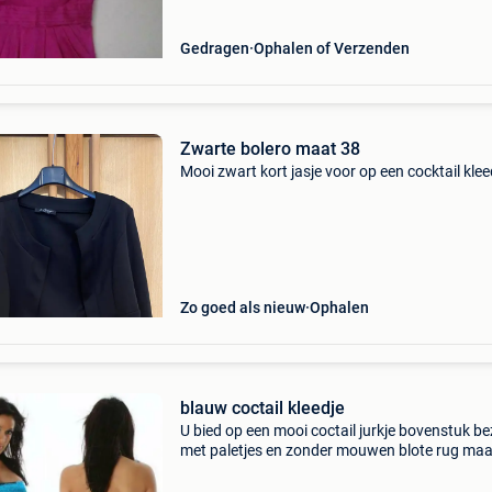
Gedragen
Ophalen of Verzenden
Zwarte bolero maat 38
Mooi zwart kort jasje voor op een cocktail klee
Zo goed als nieuw
Ophalen
blauw coctail kleedje
U bied op een mooi coctail jurkje bovenstuk be
met paletjes en zonder mouwen blote rug maa
36/38 deze is nieuw .6 Verzending,kijk ook in 
winkel voor meer spulletjes. Conditie: nieuw s