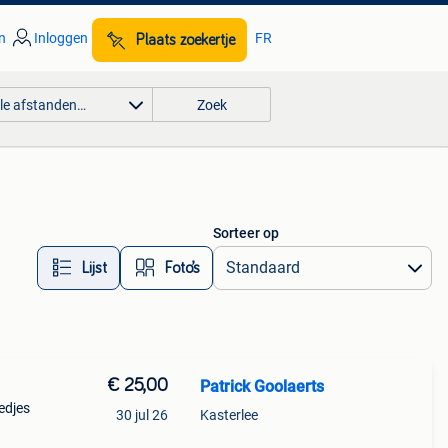
n
Inloggen
FR
Plaats zoekertje
lle afstanden…
Zoek
Sorteer op
Lijst
Foto’s
€ 25,00
Patrick Goolaerts
eedjes
30 jul 26
Kasterlee