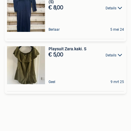
(S)
€ 8,00
Details
Berlaar
5 mei 24
Playsuit Zara.kaki. S
€ 5,00
Details
Geel
9 mrt 25