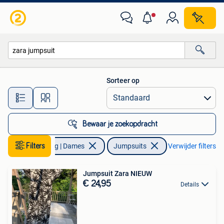
Jumpsuits
Sorteer op
Alle afstanden…
Bewaar je zoekopdracht
Filters
Kleding | Dames
Jumpsuits
Verwijder filters
Jumpsuit Zara NIEUW
€ 24,95
Details