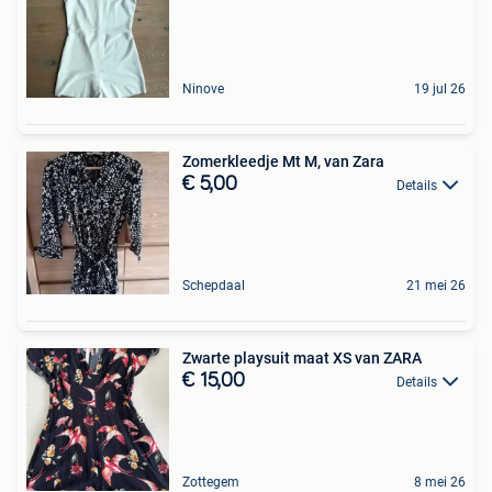
Ninove
19 jul 26
Zomerkleedje Mt M, van Zara
€ 5,00
Details
Schepdaal
21 mei 26
Zwarte playsuit maat XS van ZARA
€ 15,00
Details
Zottegem
8 mei 26