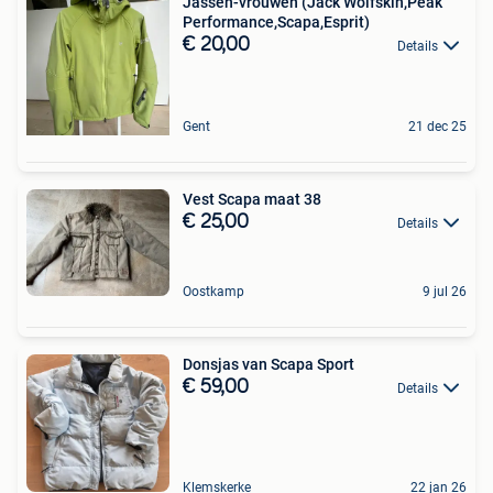
Jassen-vrouwen (Jack Wolfskin,Peak
Performance,Scapa,Esprit)
€ 20,00
Details
Gent
21 dec 25
Vest Scapa maat 38
€ 25,00
Details
Oostkamp
9 jul 26
Donsjas van Scapa Sport
€ 59,00
Details
Klemskerke
22 jan 26