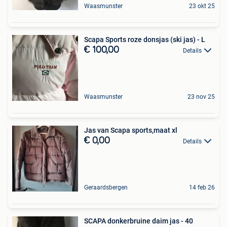
Waasmunster
23 okt 25
Scapa Sports roze donsjas (ski jas) - L
€ 100,00
Details
Waasmunster
23 nov 25
Jas van Scapa sports,maat xl
€ 0,00
Details
Geraardsbergen
14 feb 26
SCAPA donkerbruine daim jas - 40