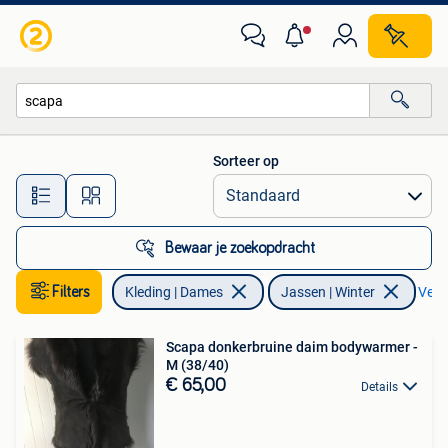
Jassen | Winter
Sorteer op
Alle afstanden…
Bewaar je zoekopdracht
Filters
Kleding | Dames
Jassen | Winter
Verwi
Scapa donkerbruine daim bodywarmer -
M (38/40)
€ 65,00
Details