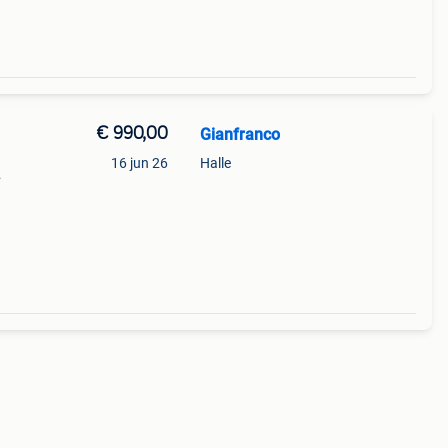
€ 990,00
Gianfranco
16 jun 26
Halle
aling