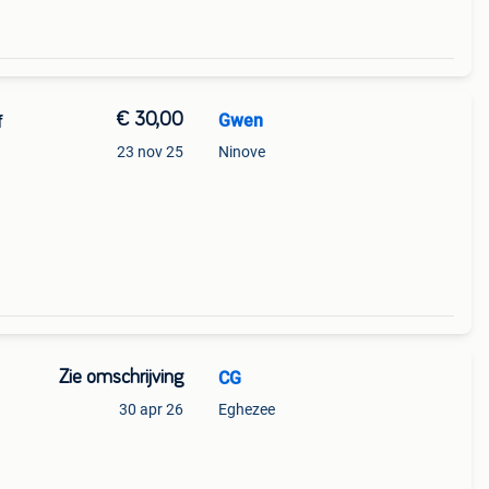
€ 30,00
Gwen
f
23 nov 25
Ninove
oraan
Zie omschrijving
CG
30 apr 26
Eghezee
Zo
ste