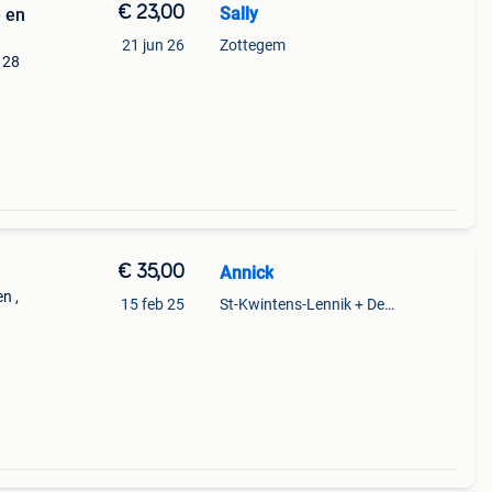
€ 23,00
Sally
e en
21 jun 26
Zottegem
128
€ 35,00
Annick
n ,
15 feb 25
St-Kwintens-Lennik + Deel Roosdaal