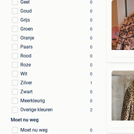
Geel
0
Goud
0
Grijs
0
Groen
0
Oranje
0
Paars
0
Rood
0
Roze
0
Wit
0
Zilver
1
Zwart
0
Meerkleurig
0
Overige kleuren
2
Moet nu weg
Moet nu weg
0