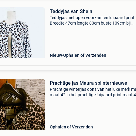
Teddyjas van Shein
Teddyjas met open voorkant en luipaard print 
Breedte 47cm lengte 80cm buste 109cm bij
aankoop van meerdere artikelen
verzendingskosten gratis.
Nieuw
Ophalen of Verzenden
Prachtige jas Maura splinternieuwe
Prachtige winterjas dons van het luxe merk m
maat 42 in het prachtige luipaard print maat 
was dure jas van 350 euro. Bieden naar waar
Ophalen of Verzenden