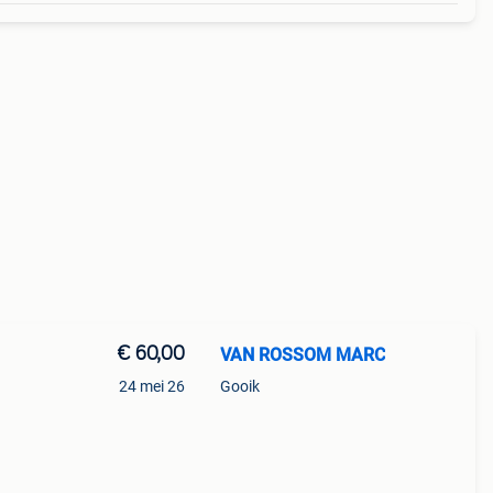
€ 60,00
VAN ROSSOM MARC
24 mei 26
Gooik
 37%
ijn en