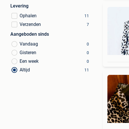
Levering
Ophalen
11
Verzenden
7
Aangeboden sinds
Vandaag
0
Gisteren
0
Een week
0
Altijd
11