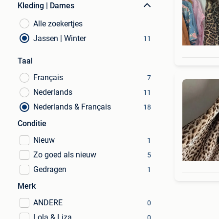
Kleding | Dames
Alle zoekertjes
Jassen | Winter
11
Taal
Français
7
Nederlands
11
Nederlands & Français
18
Conditie
Nieuw
1
Zo goed als nieuw
5
Gedragen
1
Merk
ANDERE
0
Lola & Liza
0