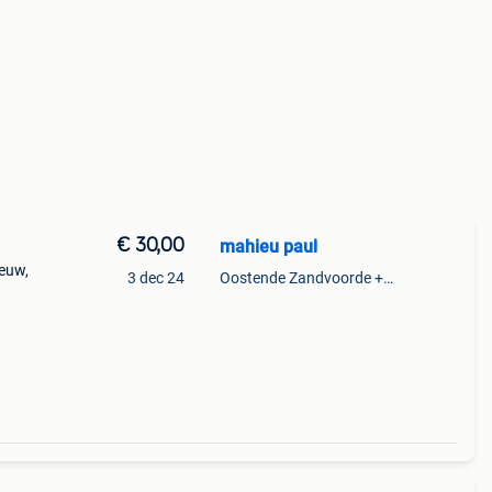
€ 30,00
mahieu paul
ieuw,
3 dec 24
Oostende Zandvoorde +Oostende