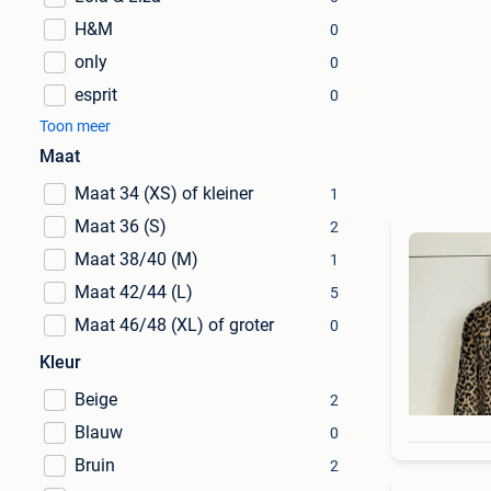
H&M
0
only
0
esprit
0
Toon meer
Maat
Maat 34 (XS) of kleiner
1
Maat 36 (S)
2
Maat 38/40 (M)
1
Maat 42/44 (L)
5
Maat 46/48 (XL) of groter
0
Kleur
Beige
2
Blauw
0
Bruin
2