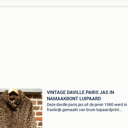
VINTAGE DAVILLE PARIS JAS IN
NAMAAKBONT LUIPAARD
Deze daville paris jas uit de jaren 1980 werd in
frankrijk gemaakt van bruin luipaardprint
imitatiesbont, samengesteld uit 63% acryl en
katoen. Hij is volledig gevoerd met acetaat sat
heeft