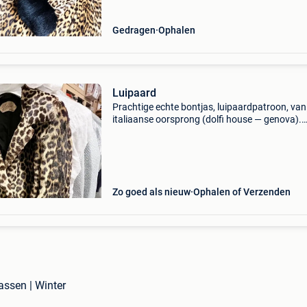
deel uitzonderlijk
Gedragen
Ophalen
Luipaard
Prachtige echte bontjas, luipaardpatroon, van
italiaanse oorsprong (dolfi house — genova).
Vintage stuk van hoge kwaliteit, met een uitstr
en elegantie die tegenwoordig zeldzaam is.
Klassieke en
Zo goed als nieuw
Ophalen of Verzenden
assen | Winter