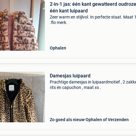
2-in-1 jas: één kant gewatteerd oudroz
één kant luipaard
Zeer warm en stijlvol. In perfecte staat. Maat 
.flo merk.
Ophalen
Damesjas luipaard
Prachtige damesjas in luipaardmotief , 2 zakke
rits én capuchon , maat xs .
Zo goed als nieuw
Ophalen of Verzenden