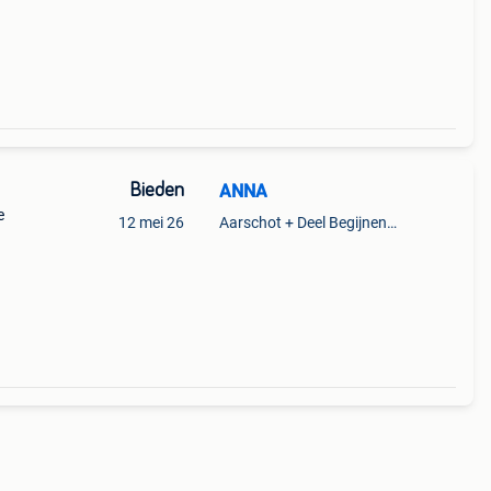
Bieden
ANNA
e
12 mei 26
Aarschot + Deel Begijnendijk