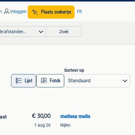
n
Inloggen
FR
Plaats zoekertje
lle afstanden…
Zoek
Sorteer op
Lijst
Foto’s
€ 30,00
melissa melis
aat
1 aug 26
Nijlen