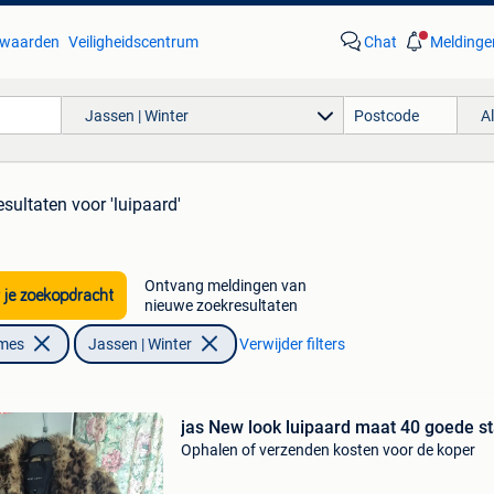
waarden
Veiligheidscentrum
Chat
Meldinge
Jassen | Winter
A
esultaten
voor 'luipaard'
Ontvang meldingen van
 je zoekopdracht
nieuwe zoekresultaten
ames
Jassen | Winter
Verwijder filters
jas New look luipaard maat 40 goede st
Ophalen of verzenden kosten voor de koper