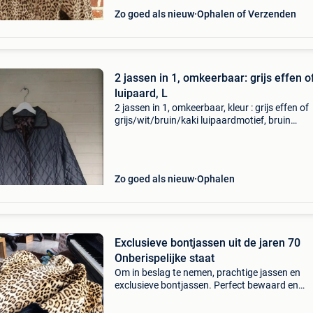
Zo goed als nieuw
Ophalen of Verzenden
2 jassen in 1, omkeerbaar: grijs effen o
luipaard, L
2 jassen in 1, omkeerbaar, kleur : grijs effen of
grijs/wit/bruin/kaki luipaardmotief, bruin
afgebiesd, maat : l, sluit met knopen, 2 mooie
zakken vooraan (jas grijs effen), 2 zakken vo
(jas met
Zo goed als nieuw
Ophalen
Exclusieve bontjassen uit de jaren 70
Onberispelijke staat
Om in beslag te nemen, prachtige jassen en
exclusieve bontjassen. Perfect bewaard en
prachtig gemaakt. Altijd zacht en glanzend... 
goed als geen gebruikssporen. Voor het groot