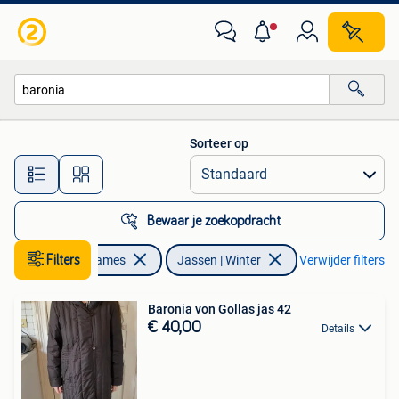
Jassen | Winter
Sorteer op
Alle afstanden…
Bewaar je zoekopdracht
Kleding | Dames
Filters
Jassen | Winter
Verwijder filters
Baronia von Gollas jas 42
€ 40,00
Details