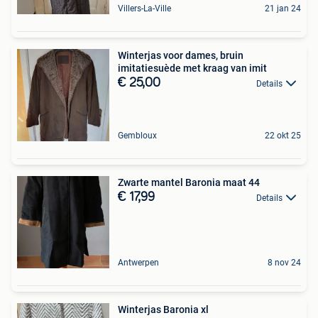
Villers-La-Ville
21 jan 24
Winterjas voor dames, bruin
imitatiesuède met kraag van imit
€ 25,00
Details
Gembloux
22 okt 25
Zwarte mantel Baronia maat 44
€ 17,99
Details
Antwerpen
8 nov 24
Winterjas Baronia xl