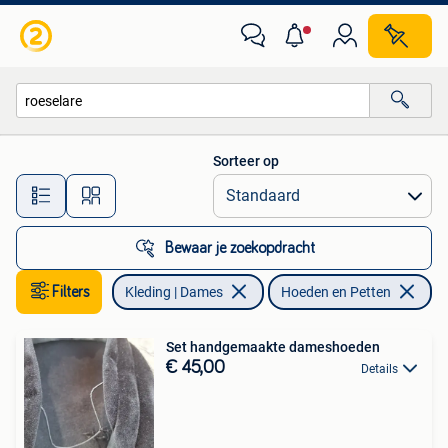
Hoeden en Petten
Sorteer op
Alle afstanden…
Bewaar je zoekopdracht
Filters
Kleding | Dames
Hoeden en Petten
Ve
Set handgemaakte dameshoeden
€ 45,00
Details