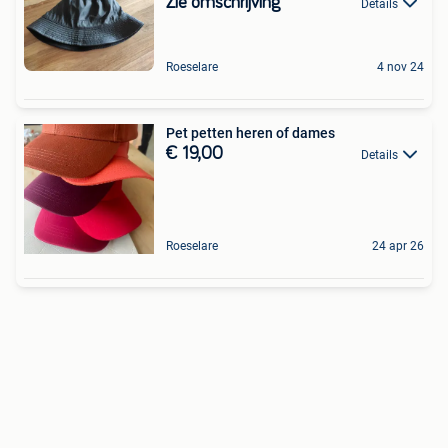
Zie omschrijving
Details
Roeselare
4 nov 24
Pet petten heren of dames
€ 19,00
Details
Roeselare
24 apr 26