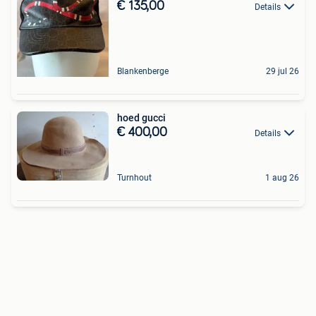
€ 135,00
Details
Blankenberge
29 jul 26
hoed gucci
€ 400,00
Details
Turnhout
1 aug 26