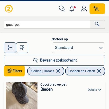
Hoeden en Petten
Sorteer op
Alle afstanden…
Bewaar je zoekopdracht
Filters
Kleding | Dames
Hoeden en Petten
Ve
Cucci blauwe pet
Bieden
Details