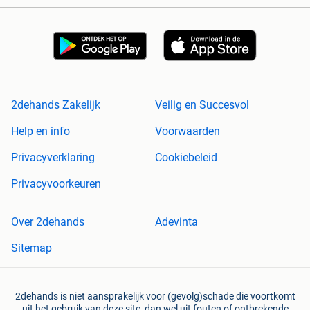
2dehands Zakelijk
Veilig en Succesvol
Help en info
Voorwaarden
Privacyverklaring
Cookiebeleid
Privacyvoorkeuren
Over 2dehands
Adevinta
Sitemap
2dehands is niet aansprakelijk voor (gevolg)schade die voortkomt
uit het gebruik van deze site, dan wel uit fouten of ontbrekende