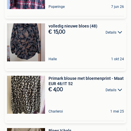
Poperinge
7 jun 26
volledig nieuwe bloes (48)
€ 15,00
Details
Halle
1 okt 24
Primark blouse met bloemenprint - Maat
EUR 48/IT 52
€ 4,00
Details
Charleroi
1 mei 25
Bloes V hals