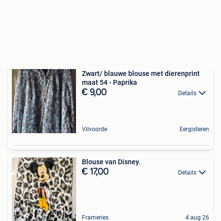
Zwart/ blauwe blouse met dierenprint
maat 54 - Paprika
€ 9,00
Details
Vilvoorde
Eergisteren
Blouse van Disney.
€ 17,00
Details
Frameries
4 aug 26