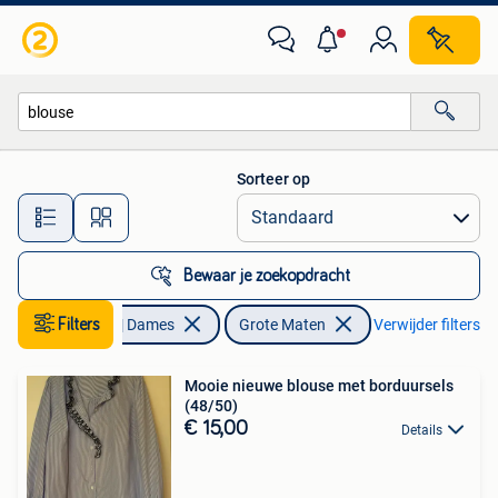
Grote Maten
Sorteer op
Alle afstanden…
Bewaar je zoekopdracht
Filters
Kleding | Dames
Grote Maten
Verwijder filters
Mooie nieuwe blouse met borduursels
(48/50)
€ 15,00
Details