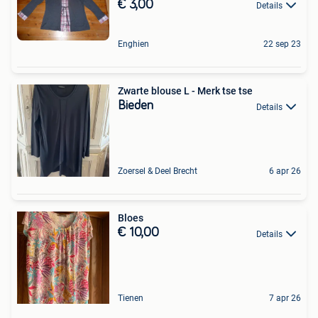
€ 3,00
Details
Enghien
22 sep 23
Zwarte blouse L - Merk tse tse
Bieden
Details
Zoersel & Deel Brecht
6 apr 26
Bloes
€ 10,00
Details
Tienen
7 apr 26