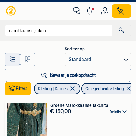
Gelegenheidskleding
Sorteer op
Alle afstanden…
Bewaar je zoekopdracht
Filters
Kleding | Dames
Gelegenheidskleding
Groene Marokkaanse takchita
€ 130,00
Details