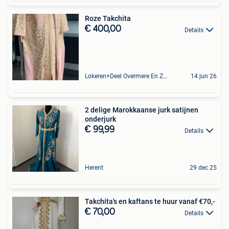
Roze Takchita
€ 400,00
Details
Lokeren+Deel Overmere En Zele
14 jun 26
2 delige Marokkaanse jurk satijnen
onderjurk
€ 99,99
Details
Herent
29 dec 25
Takchita's en kaftans te huur vanaf €70,-
€ 70,00
Details