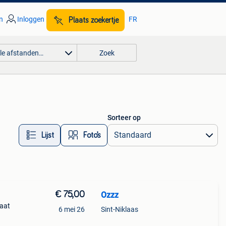
n
Inloggen
FR
Plaats zoekertje
lle afstanden…
Zoek
Sorteer op
Lijst
Foto’s
€ 75,00
Ozzz
taat
6 mei 26
Sint-Niklaas