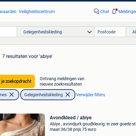
waarden
Veiligheidscentrum
Chat
Meldinge
Gelegenheidskleding
A
7 resultaten
voor 'abiye'
Ontvang meldingen van
 je zoekopdracht
nieuwe zoekresultaten
ames
Gelegenheidskleding
Verwijder filters
Avondkleed / abiye
Abiye , avondjurk goudkleurig: in zeer goede s
maat 36/38 prijs 75 euro