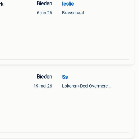
Bieden
leslie
rk
6 jun 26
Brasschaat
Bieden
Ss
19 mei 26
Lokeren+Deel Overmere En Zele