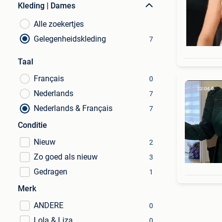
Kleding | Dames
Alle zoekertjes
Gelegenheidskleding
7
Taal
Français
0
Nederlands
7
Nederlands & Français
7
Conditie
Nieuw
2
Zo goed als nieuw
3
Gedragen
1
Merk
ANDERE
0
Lola & Liza
0