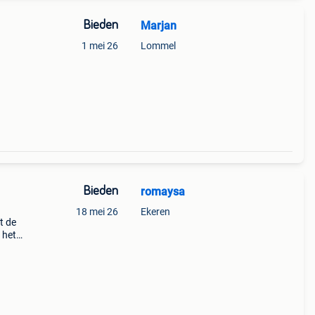
Bieden
Marjan
1 mei 26
Lommel
Bieden
romaysa
18 mei 26
Ekeren
t de
 het