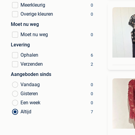
Meerkleurig
0
Overige kleuren
0
Moet nu weg
Moet nu weg
0
Levering
Ophalen
6
Verzenden
2
Aangeboden sinds
Vandaag
0
Gisteren
0
Een week
0
Altijd
7