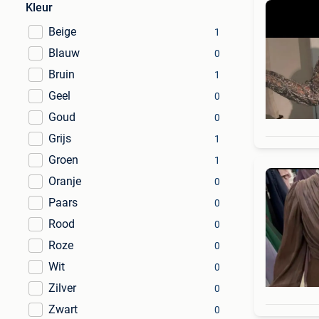
Kleur
Beige
1
Blauw
0
Bruin
1
Geel
0
Goud
0
Grijs
1
Groen
1
Oranje
0
Paars
0
Rood
0
Roze
0
Wit
0
Zilver
0
Zwart
0