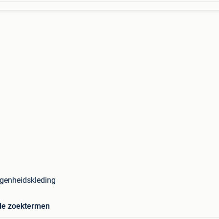
egenheidskleding
de zoektermen