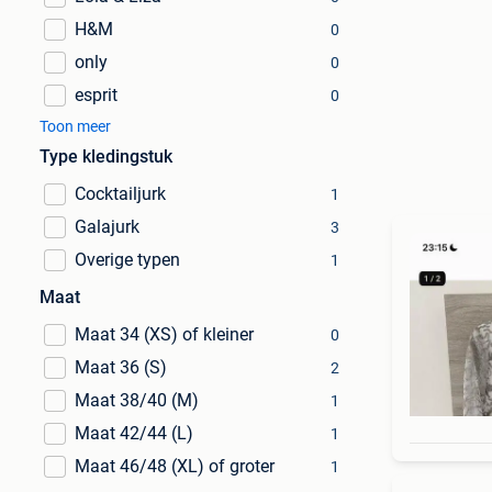
H&M
0
only
0
esprit
0
Toon meer
Type kledingstuk
Cocktailjurk
1
Galajurk
3
Overige typen
1
Maat
Maat 34 (XS) of kleiner
0
Maat 36 (S)
2
Maat 38/40 (M)
1
Maat 42/44 (L)
1
Maat 46/48 (XL) of groter
1