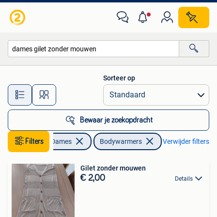
Bodywarmers
Sorteer op
Alle afstanden…
Bewaar je zoekopdracht
Kleding | Dames
Filters
Bodywarmers
Verwijder filters
Gilet zonder mouwen
€ 2,00
Details