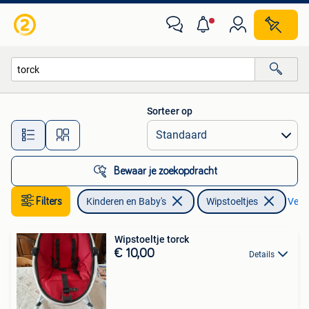
Wipstoeltjes
Sorteer op
Alle afstanden…
Bewaar je zoekopdracht
Filters
Kinderen en Baby's
Wipstoeltjes
Verwi
Wipstoeltje torck
€ 10,00
Details