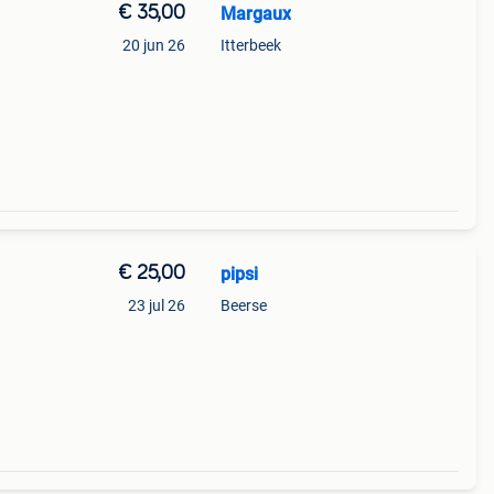
€ 35,00
Margaux
20 jun 26
Itterbeek
€ 25,00
pipsi
23 jul 26
Beerse