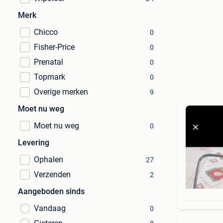
Merk
Chicco
0
Fisher-Price
0
Prenatal
0
Topmark
0
Overige merken
9
Moet nu weg
Moet nu weg
0
Levering
Ophalen
27
Verzenden
2
Aangeboden sinds
Vandaag
0