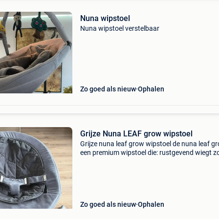
Nuna wipstoel
Nuna wipstoel verstelbaar
Zo goed als nieuw
Ophalen
Grijze Nuna LEAF grow wipstoel
Grijze nuna leaf grow wipstoel de nuna leaf gr
een premium wipstoel die: rustgevend wiegt z
elektriciteit meegroeit van baby tot kind vooral
geschikt is als je iets duurzaams en stil wil
Zo goed als nieuw
Ophalen