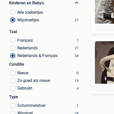
Kinderen en Baby's
Alle zoekertjes
Wipstoeltjes
27
Taal
Français
7
Nederlands
27
Nederlands & Français
34
Conditie
Nieuw
0
Zo goed als nieuw
15
Gebruikt
4
Type
Schommelstoel
1
Wipstoel
24