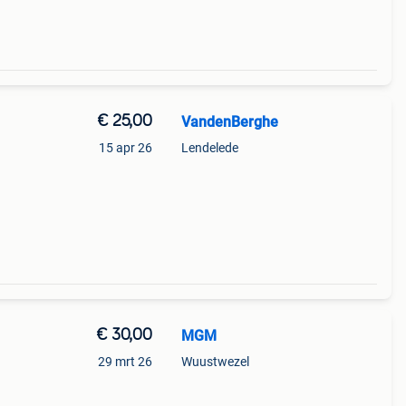
€ 25,00
VandenBerghe
15 apr 26
Lendelede
€ 30,00
MGM
29 mrt 26
Wuustwezel