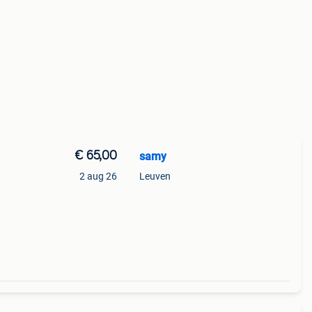
€ 65,00
samy
2 aug 26
Leuven