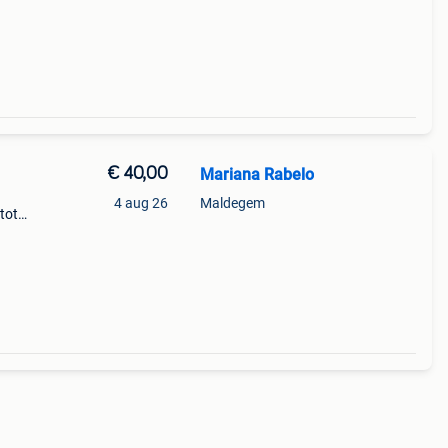
s
€ 40,00
Mariana Rabelo
4 aug 26
Maldegem
tot
 maar