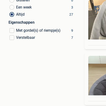
Gisteren
0
Een week
3
Altijd
27
Eigenschappen
Met gordel(s) of riempje(s)
9
Verstelbaar
7