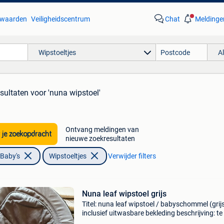
waarden
Veiligheidscentrum
Chat
Meldinge
Wipstoeltjes
A
esultaten
voor 'nuna wipstoel'
Ontvang meldingen van
 je zoekopdracht
nieuwe zoekresultaten
 Baby's
Wipstoeltjes
Verwijder filters
Nuna leaf wipstoel grijs
Titel: nuna leaf wipstoel / babyschommel (grij
inclusief uitwasbare bekleding beschrijving: t
aangeboden: een nette en zeer fijne nuna leaf