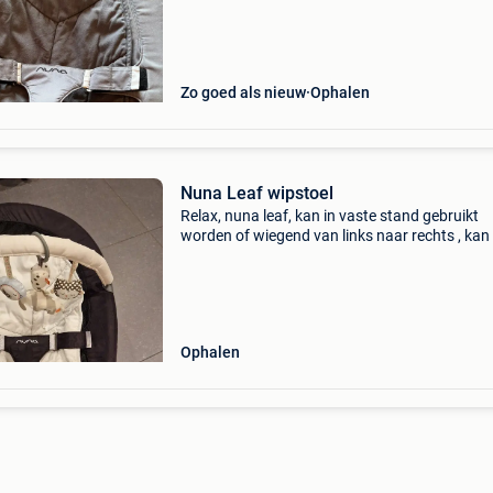
wipstoel in een neutrale grijze kleur. Deze iconi
Zo goed als nieuw
Ophalen
Nuna Leaf wipstoel
Relax, nuna leaf, kan in vaste stand gebruikt
worden of wiegend van links naar rechts , kan 
40kg gebruikt worden, lichte gebruikssporen,
nog in zeer goede staat, degelijk materiaal
Ophalen