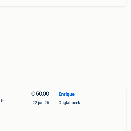
€ 50,00
Enrique
tte
22 jun 26
Opglabbeek