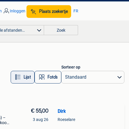
n
Inloggen
FR
Plaats zoekertje
lle afstanden…
Zoek
Sorteer op
Lijst
Foto’s
€ 55,00
Dirk
s) –
3 aug 26
Roeselare
e koop