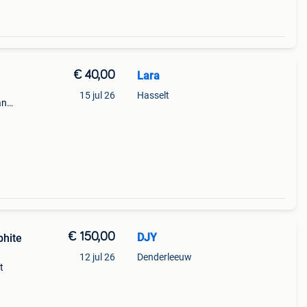
€ 40,00
Lara
15 jul 26
Hasselt
an
€ 150,00
DJY
phite
12 jul 26
Denderleeuw
t