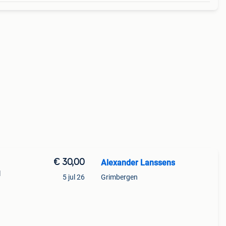
€ 30,00
Alexander Lanssens
l
5 jul 26
Grimbergen