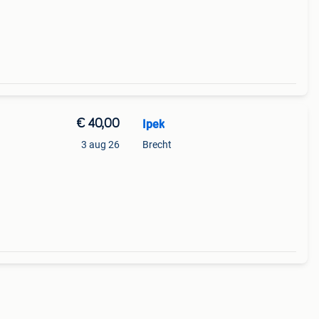
€ 40,00
Ipek
3 aug 26
Brecht