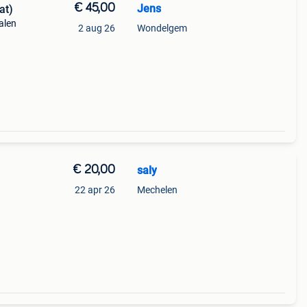
€ 45,00
Jens
at)
alen
2 aug 26
Wondelgem
€ 20,00
saly
22 apr 26
Mechelen