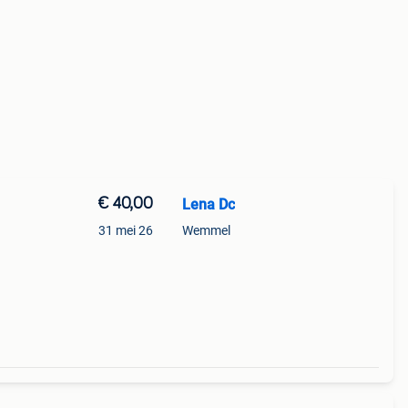
€ 40,00
Lena Dc
31 mei 26
Wemmel