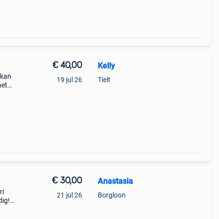
€ 40,00
Kelly
 kan
19 jul 26
Tielt
het
. Kan
€ 30,00
Anastasia
ri
21 jul 26
Borgloon
dig!
deze