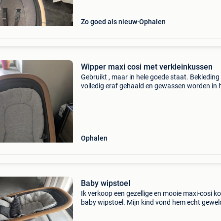
Zo goed als nieuw
Ophalen
Wipper maxi cosi met verkleinkussen
Gebruikt , maar in hele goede staat. Bekleding
volledig eraf gehaald en gewassen worden in 
wasmachine. Handig om overal mee te nemen
compact opgeplooid worden .
Ophalen
Baby wipstoel
Ik verkoop een gezellige en mooie maxi-cosi ko
baby wipstoel. Mijn kind vond hem echt gewel
Hij is over het algemeen in goede staat; er zijn
enkele kleine gebruikssporen (zie foto), maar 