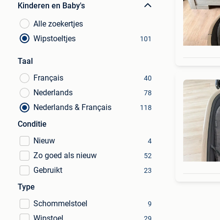
Kinderen en Baby's
Alle zoekertjes
Wipstoeltjes
101
Taal
Français
40
Nederlands
78
Nederlands & Français
118
Conditie
Nieuw
4
Zo goed als nieuw
52
Gebruikt
23
Type
Schommelstoel
9
Wipstoel
29