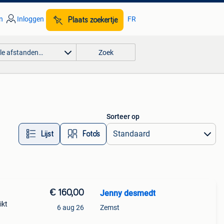
n
Inloggen
FR
Plaats zoekertje
lle afstanden…
Zoek
Sorteer op
Lijst
Foto’s
€ 160,00
Jenny desmedt
ikt
6 aug 26
Zemst