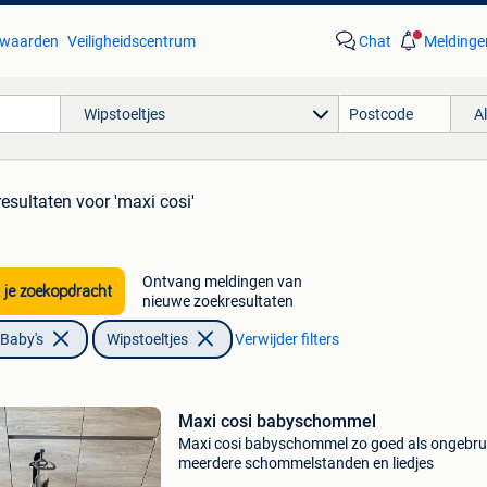
waarden
Veiligheidscentrum
Chat
Meldinge
Wipstoeltjes
A
resultaten
voor 'maxi cosi'
Ontvang meldingen van
 je zoekopdracht
nieuwe zoekresultaten
 Baby's
Wipstoeltjes
Verwijder filters
Maxi cosi babyschommel
Maxi cosi babyschommel zo goed als ongebru
meerdere schommelstanden en liedjes