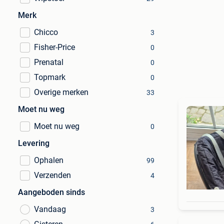
Merk
Chicco
3
Fisher-Price
0
Prenatal
0
Topmark
0
Overige merken
33
Moet nu weg
Moet nu weg
0
Levering
Ophalen
99
Verzenden
4
Aangeboden sinds
Vandaag
3