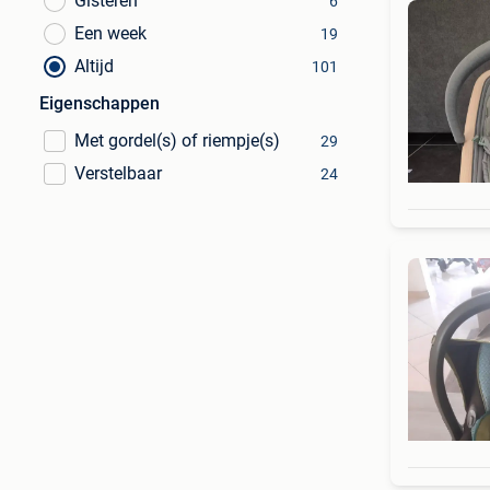
Gisteren
6
Een week
19
Altijd
101
Eigenschappen
Met gordel(s) of riempje(s)
29
Verstelbaar
24