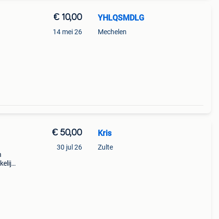
€ 10,00
YHLQSMDLG
14 mei 26
Mechelen
€ 50,00
Kris
30 jul 26
Zulte
n
elijk
en
re ho