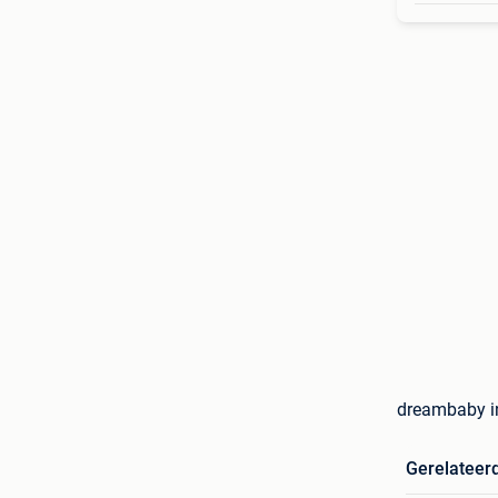
dreambaby in
Gerelateer