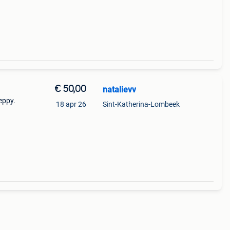
€ 50,00
natalievv
eppy.
18 apr 26
Sint-Katherina-Lombeek