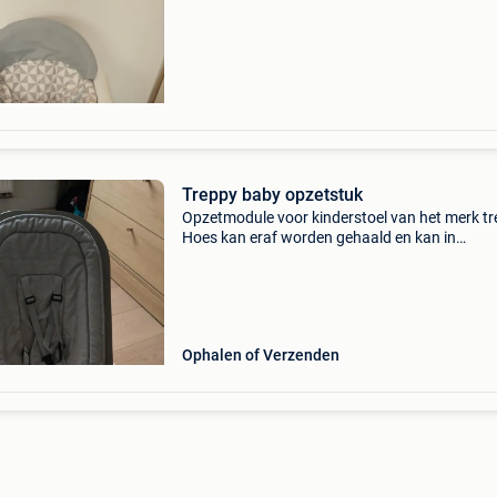
Treppy baby opzetstuk
Opzetmodule voor kinderstoel van het merk tr
Hoes kan eraf worden gehaald en kan in
wasmachine. Vanaf geboorte tot 9 maanden
ongeveer (afhankelijk van baby). Geen
beschadigingen. Gekocht bij drea
Ophalen of Verzenden