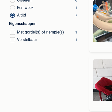
Gisteren
0
Een week
1
Altijd
7
Eigenschappen
Met gordel(s) of riempje(s)
1
Verstelbaar
1