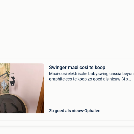
Swinger maxi cosi te koop
Maxi-cosi elektrische babyswing cassia beyo
graphite eco te koop zo goed als nieuw (4 x
gebruikt) nieuwprijs bij dreambaby 164,99 eur
te halen in vilvoorde
Zo goed als nieuw
Ophalen