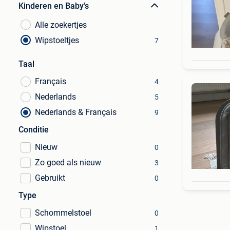
Kinderen en Baby's
Alle zoekertjes
Wipstoeltjes
7
Taal
Français
4
Nederlands
5
Nederlands & Français
9
Conditie
Nieuw
0
Zo goed als nieuw
3
Gebruikt
0
Type
Schommelstoel
0
Wipstoel
1