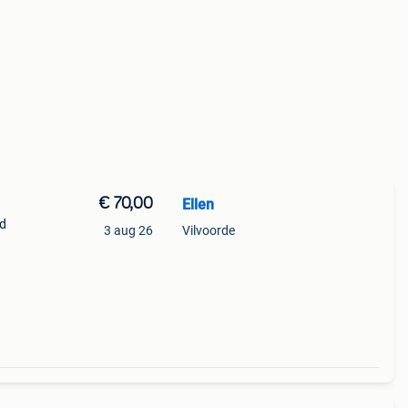
€ 70,00
Ellen
nd
3 aug 26
Vilvoorde
o op