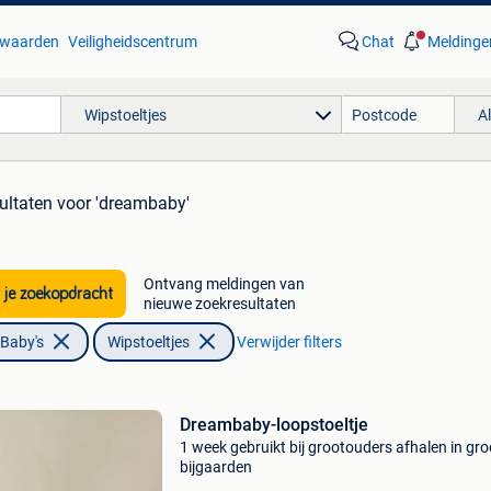
waarden
Veiligheidscentrum
Chat
Meldinge
Wipstoeltjes
A
ultaten
voor 'dreambaby'
Ontvang meldingen van
 je zoekopdracht
nieuwe zoekresultaten
 Baby's
Wipstoeltjes
Verwijder filters
Dreambaby-loopstoeltje
1 week gebruikt bij grootouders afhalen in gro
bijgaarden