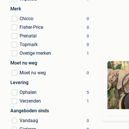
Merk
Chicco
0
Fisher-Price
0
Prenatal
0
Topmark
0
Overige merken
1
Moet nu weg
Moet nu weg
0
Levering
Ophalen
5
Verzenden
1
Aangeboden sinds
Vandaag
0