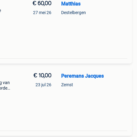
€ 60,00
Matthias
e
27 mei 26
Destelbergen
€ 10,00
Peremans Jacques
ng van
23 jul 26
Zemst
orden