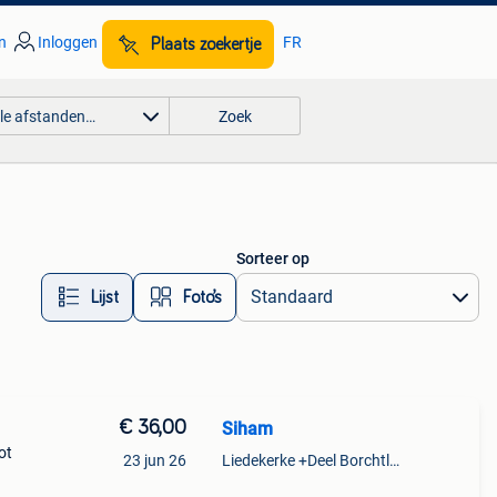
n
Inloggen
FR
Plaats zoekertje
lle afstanden…
Zoek
Sorteer op
Lijst
Foto’s
€ 36,00
Siham
ot
23 jun 26
Liedekerke +Deel Borchtlombeek