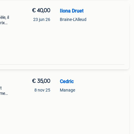
€ 40,00
Ilona Druet
le, il
23 jun 26
Braine-L'Alleud
rix
si et
€ 35,00
Cedric
t
8 nov 25
Manage
ément
ction