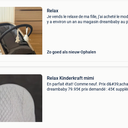
Relax
Je vends le relaxe de ma fille, j’ai acheté le modè
y a environ un an au magasin dreambaby au p
de 89,99€. C’est un relax de la marque maxi-co
il est à venir chercher à braine-l’all
Zo goed als nieuw
Ophalen
Relax Kinderkraft mimi
En parfait état! Comme neuf. Prix d&#39;acha
dreambaby 79.95€ prix demandé : 45€ suppl
: possibilité d&#39;acheter la housse de prote
comme sur les photos ( prix d&#39