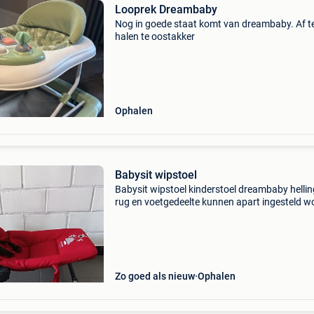
Looprek Dreambaby
Nog in goede staat komt van dreambaby. Af t
halen te oostakker
Ophalen
Babysit wipstoel
Babysit wipstoel kinderstoel dreambaby helli
rug en voetgedeelte kunnen apart ingesteld w
kan wippen of vastgezet worden met
draagbanden, is opplooibaar. Enkel afhalen
mogelijk.
Zo goed als nieuw
Ophalen