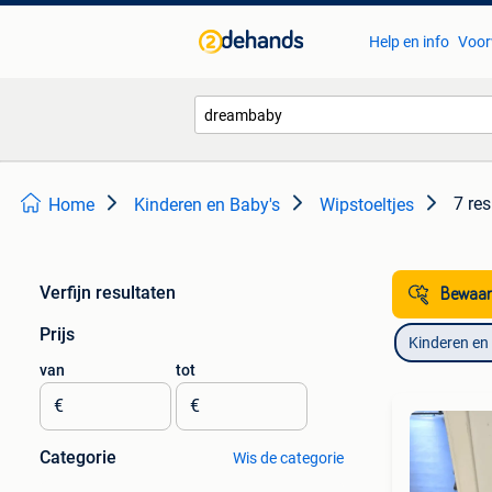
Help en info
Voor
7 res
Home
Kinderen en Baby's
Wipstoeltjes
Verfijn resultaten
Bewaar
Prijs
Kinderen en
van
tot
€
€
Categorie
Wis de categorie